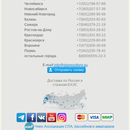
Челябинск
+7(351)799-57-89
Новосибирск
+7(383)207-57-39
Нижний Новгород
+7(831)280-95-66
Казань
+7(843)203-92-63
Самара
+7(846)379-21-19
Ростов-на-Дону
+7(863)303-29-62
Краснодар
+7(861)201-83-12
Красноярск
+7(391)229-80-69
Воронеж
+7(473)300-30-69
Пермь
+7(342)235-78-42
остальные города
8(800)5555-22-3
E-mail
info@glavpooltorg.su
Отправить заявку
Доставка по России и
странам ЕАЭС
Член Ассоциации СПА, бассейнов и аквапарков