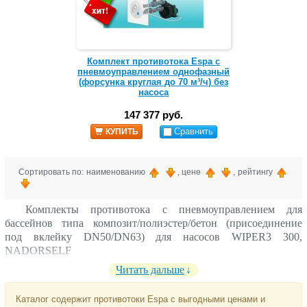
Комплект противотока Espa с
пневмоуправлением однофазный
(форсунка круглая до 70 м³/ч) без
насоса
147 377 руб.
Сравнить
КУПИТЬ
Сортировать по: наименованию
, цене
, рейтингу
Комплекты противотока с пневмоуправлением для
бассейнов типа композит/полиэстер/бетон (присоединение
под вклейку DN50/DN63) для насосов WIPER3 300,
NADORSELF
Читать дальше
Каталог содержит противотоки Espa с выгодными ценами и