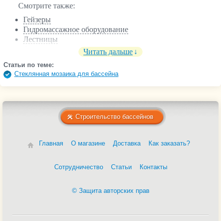
Смотрите также:
Гейзеры
Гидромассажное оборудование
Лестницы
Освещение
Читать дальше
Противоток
Статьи по теме:
Фитинги
Cтеклянная мозаика для бассейна
Водопады
Гидроизоляция
Оборудование для бассейна
Осушители воздуха
Строительство бассейнов
Поручни
Насосы
Пленка ПВХ
Главная
О магазине
Доставка
Как заказать?
Пылесосы
Сборные бассейны
Трубы
Сотрудничество
Статьи
Контакты
Фильтры
© Защита авторских прав