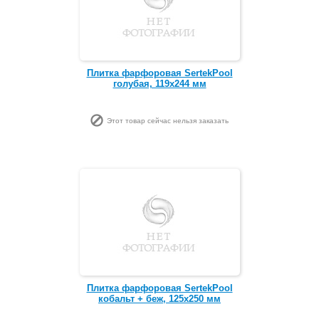
Плитка фарфоровая SertekPool
голубая, 119х244 мм
Этот товар сейчас нельзя заказать
Плитка фарфоровая SertekPool
кобальт + беж, 125х250 мм