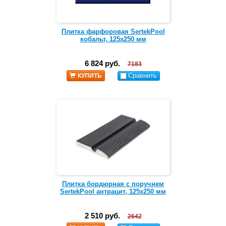
Плитка фарфоровая SertekPool
кобальт, 125х250 мм
6 824 руб.
7183
Сравнить
КУПИТЬ
Плитка бордюрная с поручнем
SertekPool антрацит, 125х250 мм
2 510 руб.
2642