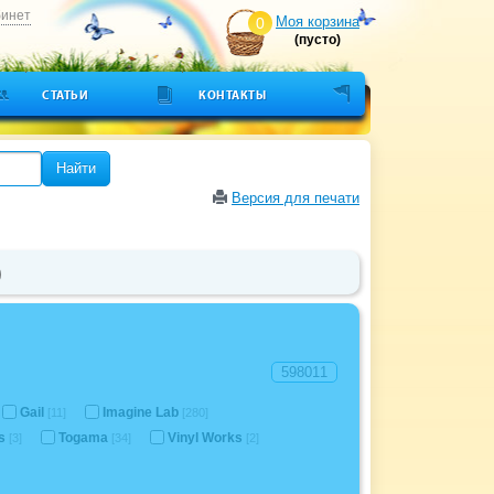
бинет
Моя корзина
0
(пусто)
СТАТЬИ
КОНТАКТЫ
Найти
Версия для печати
)
Gail
Imagine Lab
[11]
[280]
is
Togama
Vinyl Works
[3]
[34]
[2]