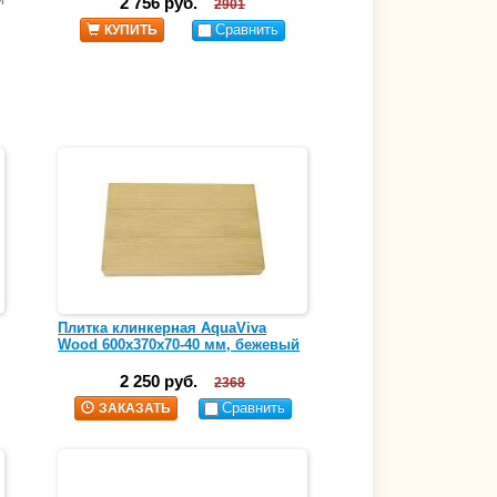
и
2 756 руб.
2901
Сравнить
КУПИТЬ
Плитка клинкерная AquaViva
Wood 600х370х70-40 мм, бежевый
2 250 руб.
2368
Сравнить
ЗАКАЗАТЬ