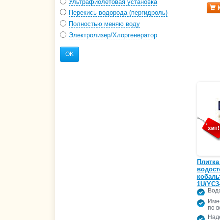
Ультрафиолетовая установка
Перекись водорода (пергидроль)
Полностью меняю воду
Электролизер/Хлоргенератор
OK
Плитка
водост
кобаль
1U/YC3
Водо
Име
по в
Над