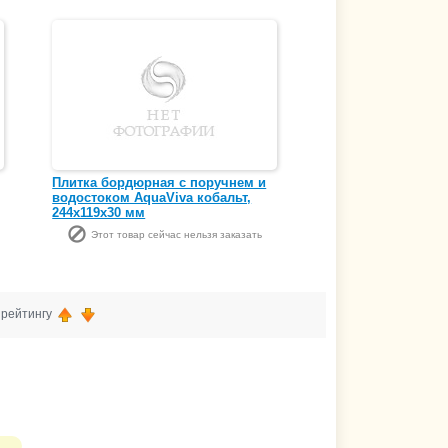
Плитка бордюрная с поручнем и
водостоком AquaViva кобальт,
244х119x30 мм
Этот товар сейчас нельзя заказать
, рейтингу