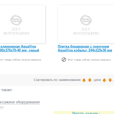
 клинкерная AquaViva
Плитка бордюрная с поручнем
00х370х70-40 мм, серый
AquaViva кобальт, 244х119x30 мм
тот товар сейчас нельзя заказать
Этот товар сейчас нельзя заказать
Сортировать по: наименованию
, цене
 также:
ссажное оборудование
цы
ние
Читать дальше