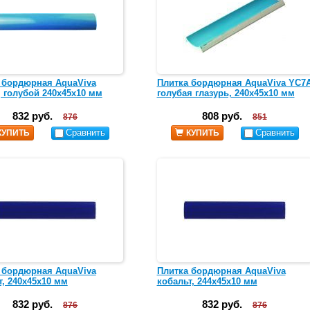
 бордюрная AquaViva
Плитка бордюрная AquaViva YC7
, голубой 240x45x10 мм
голубая глазурь, 240x45x10 мм
832 руб.
808 руб.
876
851
Сравнить
Сравнить
КУПИТЬ
КУПИТЬ
 бордюрная AquaViva
Плитка бордюрная AquaViva
т, 240х45x10 мм
кобальт, 244х45x10 мм
832 руб.
832 руб.
876
876