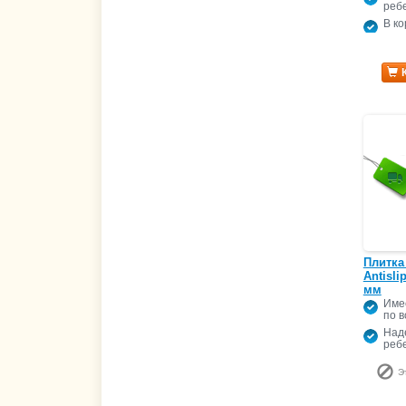
реб
В ко
Плитка
Antisli
мм
Име
по в
Над
ребе
Э