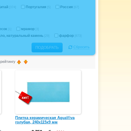
Китай
Португалия
Россия
[374]
[5]
[67]
есок
мрамор
[1]
[3]
кло, натуральный камень
фарфор
[29]
[873]
Сбросить
ПОДОБРАТЬ
, рейтингу
Плитка керамическая AquaViva
голубая, 240х115х9 мм