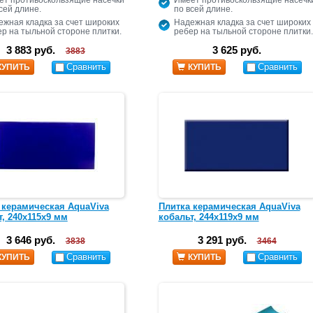
ет противоскользящие насечки
Имеет противоскользящие насечк
сей длине.
по всей длине.
ежная кладка за счет широких
Надежная кладка за счет широких
р на тыльной стороне плитки.
ребер на тыльной стороне плитки.
3 883 руб.
3 625 руб.
3883
Сравнить
Сравнить
КУПИТЬ
КУПИТЬ
 керамическая AquaViva
Плитка керамическая AquaViva
т, 240х115х9 мм
кобальт, 244х119х9 мм
3 646 руб.
3 291 руб.
3838
3464
Сравнить
Сравнить
КУПИТЬ
КУПИТЬ