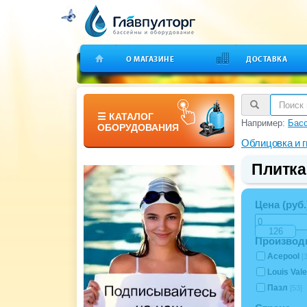
О МАГАЗИНЕ
ДОСТАВКА
☰ КАТАЛОГ
Например:
Бас
ОБОРУДОВАНИЯ
Облицовка и 
Плитка 
Цена (руб.
Производ
Acepool
[
Louis Val
Пазл
[53]