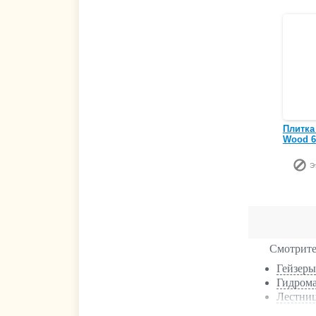
Плитка
Wood 6
Э
Смотрите
Гейзеры
Гидрома
Лестни
Освеще