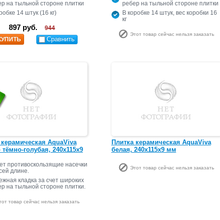
ер на тыльной стороне плитки
ребер на тыльной стороне плитки
робке 14 штук (16 кг)
В коробке 14 штук, вес коробки 16
кг
897 руб.
944
Этот товар сейчас нельзя заказать
Сравнить
КУПИТЬ
 керамическая AquaViva
Плитка керамическая AquaViva
p тёмно-голубая, 240х115х9
белая, 240х115х9 мм
ет противоскользящие насечки
Этот товар сейчас нельзя заказать
сей длине.
ежная кладка за счет широких
р на тыльной стороне плитки.
тот товар сейчас нельзя заказать