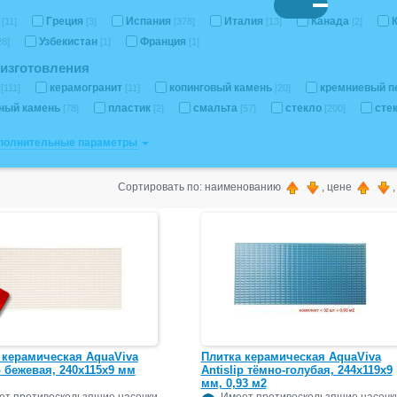
я
Греция
Испания
Италия
Канада
[11]
[3]
[378]
[13]
[2]
Узбекистан
Франция
28]
[1]
[1]
изготовления
а
керамогранит
копинговый камень
кремниевый п
[111]
[11]
[20]
ный камень
пластик
смальта
стекло
сте
[78]
[2]
[57]
[200]
ополнительные параметры
Сортировать по: наименованию
, цене
 керамическая AquaViva
Плитка керамическая AquaViva
p бежевая, 240х115х9 мм
Antislip тёмно-голубая, 244х119х9
мм, 0,93 м2