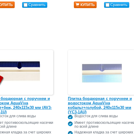
Сравнить
Сравнить
КУПИТЬ
КУПИТЬ
 бордюрная с поручнем и
Плитка бордюрная с поручнем и
оком AquaViva
водостоком AquaViva
т+беж, 240х115x30 мм (AV3-
кобальт+голубой, 240х115x30 мм
-1U)
(YC3-1AU)
сток для слива воды
Водосток для слива воды
ет противоскользящие насечки
Имеет противоскользящие насечк
сей длине
по всей длине
ежная кладка за счет широких
Надежная кладка за счет широких