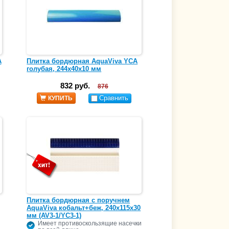
A
Плитка бордюрная AquaViva YCA
голубая, 244x40x10 мм
832 руб.
876
Сравнить
КУПИТЬ
Плитка бордюрная с поручнем
AquaViva кобальт+беж, 240х115x30
мм (AV3-1/YC3-1)
Имеет противоскользящие насечки