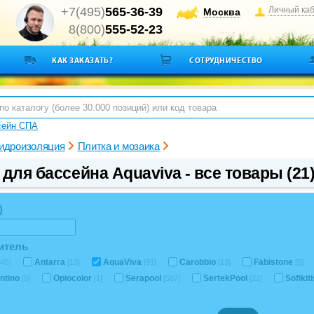
+7(495)
565-36-39
Личный ка
Москва
8(800)
555-52-23
КАК ЗАКАЗАТЬ?
СОТРУДНИЧЕСТВО
сейн СПА
гидроизоляция
Плитка и мозаика
для бассейна Aquaviva - все товары (21
)
итель
Antarra
AquaViva
Carobbio
Fabistone
345]
[13]
[91]
[13]
[5]
entino
Opiocolor
Serapool
SertekPool
Sofikit
[5]
[1]
[507]
[22]