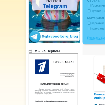
Страна
Германи
Турция
[5
Материал 
керамик
натураль
Показать д
Мы на Первом
Плитка
Antisli