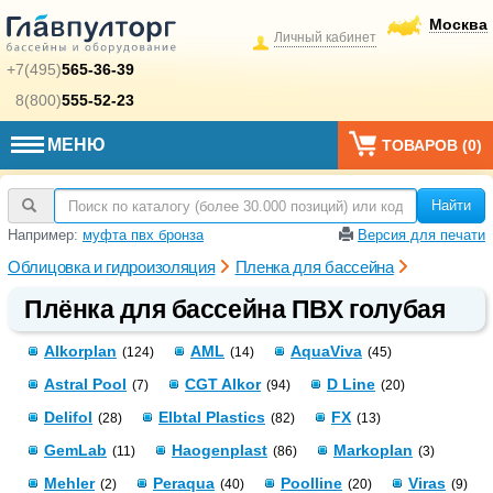
Москва
Личный кабинет
+7(495)
565-36-39
8(800)
555-52-23
МЕНЮ
ТОВАРОВ (
0
)
Найти
Например:
муфта пвх бронза
Версия для печати
Облицовка и гидроизоляция
Пленка для бассейна
Плёнка для бассейна ПВХ голубая
Alkorplan
AML
AquaViva
(124)
(14)
(45)
Astral Pool
CGT Alkor
D Line
(7)
(94)
(20)
Delifol
Elbtal Plastics
FX
(28)
(82)
(13)
GemLab
Haogenplast
Markoplan
(11)
(86)
(3)
Mehler
Peraqua
Poolline
Viras
(2)
(40)
(20)
(9)