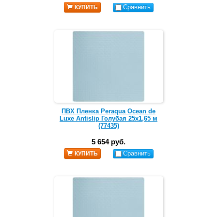
Сравнить
КУПИТЬ
ПВХ Пленка Peraqua Ocean de
Luxe Antislip Голубая 25х1,65 м
(77435)
5 654 руб.
Сравнить
КУПИТЬ