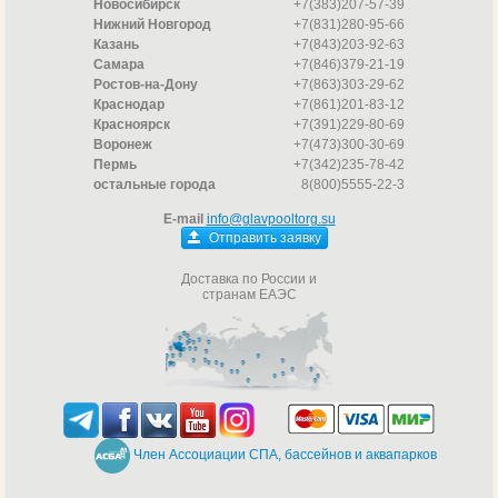
Новосибирск
+7(383)207-57-39
Нижний Новгород
+7(831)280-95-66
Казань
+7(843)203-92-63
Самара
+7(846)379-21-19
Ростов-на-Дону
+7(863)303-29-62
Краснодар
+7(861)201-83-12
Красноярск
+7(391)229-80-69
Воронеж
+7(473)300-30-69
Пермь
+7(342)235-78-42
остальные города
8(800)5555-22-3
E-mail
info@glavpooltorg.su
Отправить заявку
Доставка по России и
странам ЕАЭС
Член Ассоциации СПА, бассейнов и аквапарков