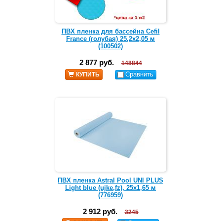
ПВХ пленка для бассейна Cefil
France (голубая) 25,2х2,05 м
(100502)
2 877 руб.
148844
Сравнить
КУПИТЬ
ПВХ пленка Astral Pool UNI PLUS
Light blue (ujke,fz), 25х1,65 м
(776959)
2 912 руб.
3245