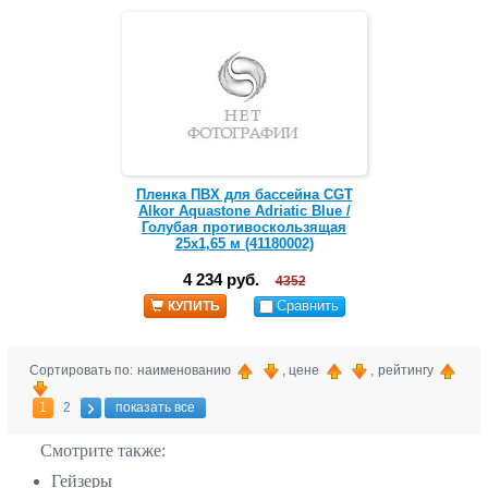
Пленка ПВХ для бассейна CGT
Alkor Aquastone Adriatic Blue /
Голубая противоскользящая
25х1,65 м (41180002)
4 234 руб.
4352
Сравнить
КУПИТЬ
Сортировать по: наименованию
, цене
, рейтингу
1
2
показать все
Смотрите также:
Гейзеры