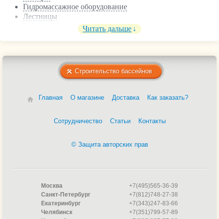
Гидромассажное оборудование
Лестницы
Освещение
Читать дальше
Противоток
Фитинги
Водопады
Гидроизоляция
Строительство бассейнов
Оборудование для бассейна
Осушители воздуха
Поручни
Главная
О магазине
Доставка
Как заказать?
Насосы
Пленка ПВХ
Сотрудничество
Статьи
Контакты
Пылесосы
Сборные бассейны
Трубы
© Защита авторских прав
Фильтры
Москва
+7(495)565-36-39
Санкт-Петербург
+7(812)748-27-38
Екатеринбург
+7(343)247-83-66
Челябинск
+7(351)799-57-89