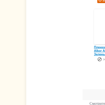
З
Пленка
Alkor A
Зелены
Э
Смотрите