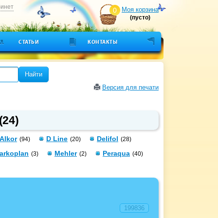
бинет
Моя корзина
0
(пусто)
СТАТЬИ
КОНТАКТЫ
Найти
Версия для печати
(24)
Alkor
D Line
Delifol
(94)
(20)
(28)
arkoplan
Mehler
Peraqua
(3)
(2)
(40)