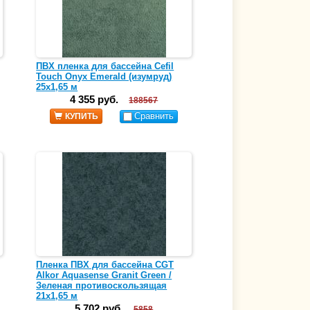
ПВХ пленка для бассейна Cefil
Touch Onyx Emerald (изумруд)
25х1,65 м
4 355 руб.
188567
Сравнить
КУПИТЬ
Пленка ПВХ для бассейна CGT
Alkor Aquasense Granit Green /
Зеленая противоскользящая
21х1,65 м
5 702 руб.
5858