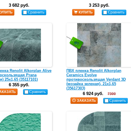
3 682 руб.
3 253 руб.
Сравнить
Сравнить
КУПИТЬ
КУПИТЬ
нка Renolit Alkorplan Alive
ПВХ пленка Renolit Alkorplan
оскользящая Prana
Ceramics Evolve
я) 25х1,65 (35117101)
противоскользящая Verdant 3D
(мозайка зеленая), 21х1,65
6 355 руб.
(35617303)
Сравнить
АКАЗАТЬ
6 924 руб.
7300
Сравнить
ЗАКАЗАТЬ