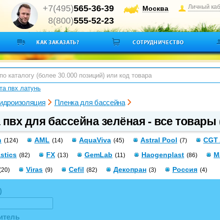
+7(495)
565-36-39
Личный ка
Москва
8(800)
555-52-23
КАК ЗАКАЗАТЬ?
СОТРУДНИЧЕСТВО
а пвх латунь
гидроизоляция
Пленка для бассейна
 пвх для бассейна зелёная - все товары 
n
AML
AquaViva
Astral Pool
CGT 
(124)
(14)
(45)
(7)
astics
FX
GemLab
Haogenplast
M
(82)
(13)
(11)
(86)
Viras
Cefil
Декопран
Россия
(20)
(9)
(82)
(3)
(4)
)
итель