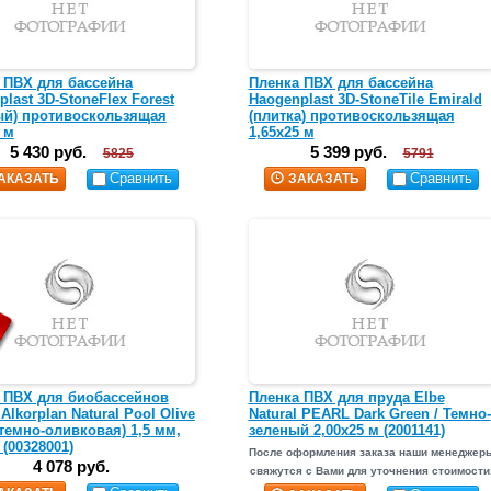
 ПВХ для бассейна
Пленка ПВХ для бассейна
last 3D-StoneFlex Forest
Haogenplast 3D-StoneTile Emirald
ый) противоскользящая
(плитка) противоскользящая
 м
1,65х25 м
5 430 руб.
5 399 руб.
5825
5791
Сравнить
Сравнить
АКАЗАТЬ
ЗАКАЗАТЬ
 ПВХ для биобассейнов
Пленка ПВХ для пруда Elbe
 Alkorplan Natural Pool Olive
Natural PEARL Dark Green / Темно-
(темно-оливковая) 1,5 мм,
зеленый 2,00х25 м (2001141)
 (00328001)
После оформления заказа наши менеджер
4 078 руб.
свяжутся с Вами для уточнения стоимости