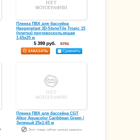
Пленка ПВХ для бассейна
Haogenplast 3D-StoneTile Tropic 15
(плитка) противоскользящая
1,65х25 м
5 399 руб.
5791
Сравнить
ЗАКАЗАТЬ
Пленка ПВХ для бассейна CGT
Alkor Aquacolor Caribbean Green /
Зеленый 25х1,65 м
ы
Этот товар сейчас нельзя заказать
.