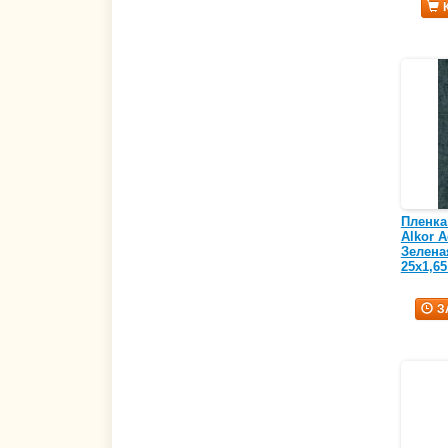
Пленка
Alkor A
Зелена
25х1,65
З