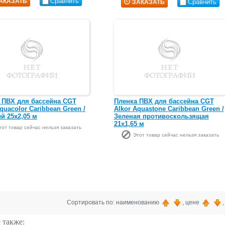
Сравнить
АКАЗАТЬ
Сравнить
ЗАКАЗАТЬ
 ПВХ для бассейна CGT
Пленка ПВХ для бассейна CGT
quacolor Caribbean Green /
Alkor Aquastone Caribbean Green /
й 25х2,05 м
Зеленая противоскользящая
21х1,65 м
тот товар сейчас нельзя заказать
Этот товар сейчас нельзя заказать
Сортировать по: наименованию
, цене
 также: