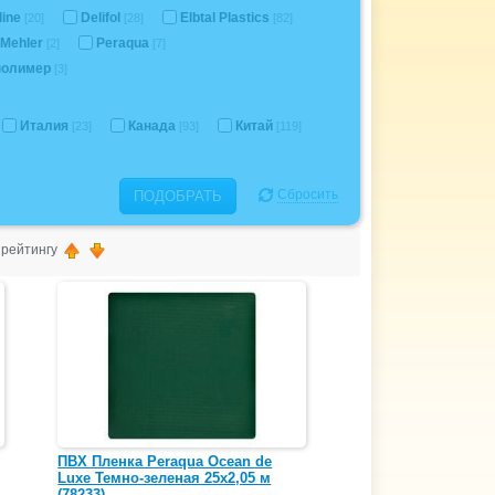
line
Delifol
Elbtal Plastics
[20]
[28]
[82]
Mehler
Peraqua
[2]
[7]
полимер
[3]
Италия
Канада
Китай
[23]
[93]
[119]
Сбросить
ПОДОБРАТЬ
, рейтингу
ПВХ Пленка Peraqua Ocean de
Luxe Темно-зеленая 25х2,05 м
(78233)