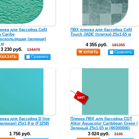
енка для бассейна Cefil
ПВХ пленка для бассейна Cefil
 Caribe
Touch JADE (плитка) 25х1,65 м
оскользящая (зеленая)
 м
4 355 руб.
181355
3 230 руб.
134478
Сравнить
КУПИТЬ
Сравнить
АКАЗАТЬ
енка для бассейна D line
Пленка ПВХ для бассейна CGT
зеленая) 25х1,8 м (F3258)
Alkor Aquacolor Caribbean Green /
Зеленый 25х1,65 м (4K000006)
1 756 руб.
3 024 руб.
3105