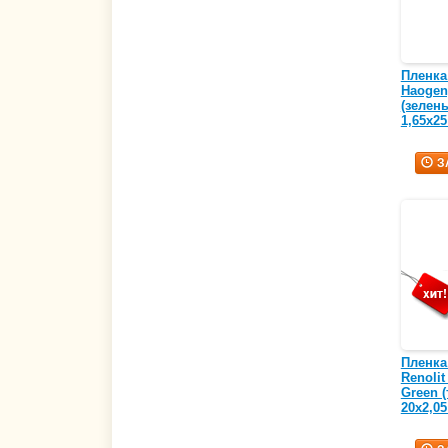
Пленка
Haogenp
(зелен
1,65х25
З
Пленка
Renolit
Green 
20х2,05