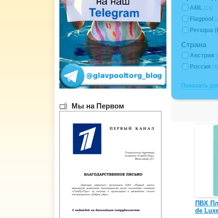
AML
[14]
Flagpool
[
Peraqua (
Страна
Австрия
[
Россия
[4]
Показать д
Мы на Первом
ПВХ Пл
de Luxe