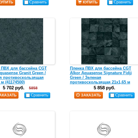
Сравнить
Сравнить
КУПИТЬ
КУПИТЬ
 ПВХ для бассейна CGT
Пленка ПВХ для бассейна CGT
quasense Granit Green /
Alkor Aquasense Signature Fidji
я противоскользящая
Green / Зеленая
 м (41174500)
противоскользящая 21х1,65 м
5 702 руб.
5 858 руб.
5858
Сравнить
Сравнить
АКАЗАТЬ
ЗАКАЗАТЬ