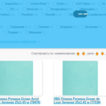
AquaViva
Astral Pool
Cefil
CGT Alkor
D 
[44]
[7]
[81]
[94]
FX
GemLab
Haogenplast
Markoplan
22]
[13]
[11]
[86]
[3]
Praher)
Poolline
Renolit
Viras
Стройпласт
[33]
[20]
[124]
[9]
Германия
Гонконг
Израиль
Испания
40]
[237]
[3]
[77]
[87]
Турция
Франция
[9]
[1]
ополнительные параметры
Сортировать по: наименованию
, цене
енка Peraqua Ocean Acryl
ПВХ Пленка Peraqua Ocean de
 Зеленая 25х1,65 м (78478)
Luxe Зеленая 25х1,65 м (77538)