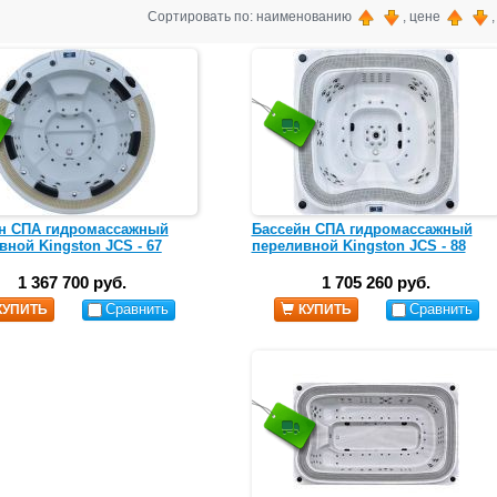
Сортировать по: наименованию
, цене
н СПА гидромассажный
Бассейн СПА гидромассажный
вной Kingston JCS - 67
переливной Kingston JCS - 88
1 367 700 руб.
1 705 260 руб.
Сравнить
Сравнить
КУПИТЬ
КУПИТЬ