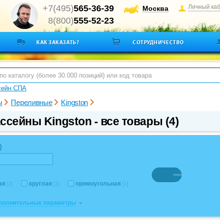
+7(495)
565-36-39
Личный ка
Москва
8(800)
555-52-23
КАК ЗАКАЗАТЬ?
СОТРУДНИЧЕСТВО
сейн СПА
ы
Переливные
Kingston
ссейны Kingston - все товары (4)
)
ая
круглая
прямоугольная
[2]
[1]
[1]
ополнительные параметры