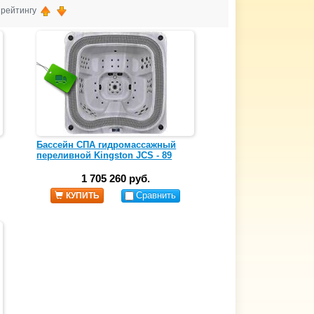
, рейтингу
Бассейн СПА гидромассажный
переливной Kingston JCS - 89
1 705 260 руб.
Сравнить
КУПИТЬ