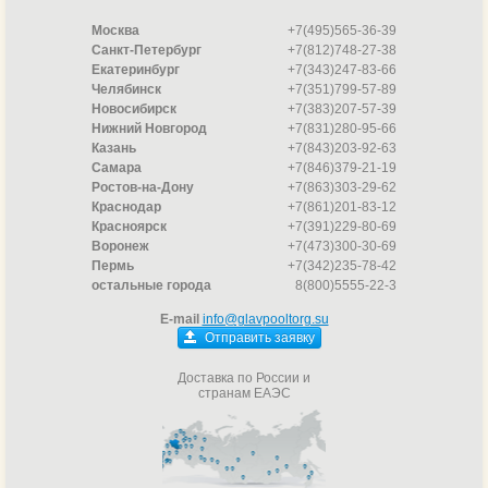
Москва
+7(495)565-36-39
Санкт-Петербург
+7(812)748-27-38
Екатеринбург
+7(343)247-83-66
Челябинск
+7(351)799-57-89
Новосибирск
+7(383)207-57-39
Нижний Новгород
+7(831)280-95-66
Казань
+7(843)203-92-63
Самара
+7(846)379-21-19
Ростов-на-Дону
+7(863)303-29-62
Краснодар
+7(861)201-83-12
Красноярск
+7(391)229-80-69
Воронеж
+7(473)300-30-69
Пермь
+7(342)235-78-42
остальные города
8(800)5555-22-3
E-mail
info@glavpooltorg.su
Отправить заявку
Доставка по России и
странам ЕАЭС