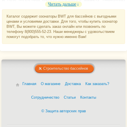
В силу отсутствия пролонгированного эффекта, генераторы
Читать дальше
озона нельзя рассматривать, как единственное средство для
дезинфекции воды. Их включение в цикл очистки воды
Каталог содержит озонаторы BWT для бассейнов с выгодными
снижает минимально необходимую концентрацию хлора.
ценами и условиями доставки. Для того, чтобы купить озонатор
BWT, Вы можете сделать заказ онлайн или позвонить по
телефону 8(800)555-52-23. Наши менеджеры с удовольствием
помогут подобрать то, что нужно именно Вам!
Строительство бассейнов
Главная
О магазине
Доставка
Как заказать?
Сотрудничество
Статьи
Контакты
© Защита авторских прав