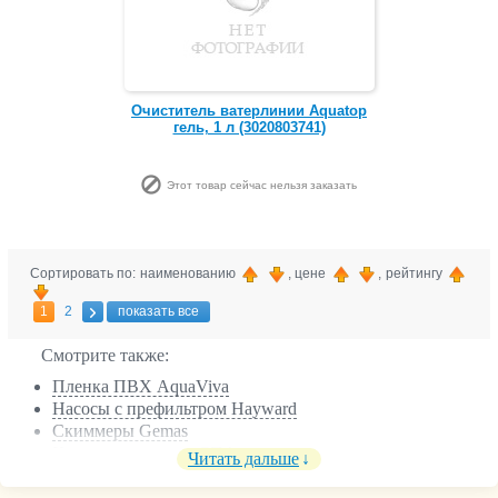
Очиститель ватерлинии Aquatop
гель, 1 л (3020803741)
Этот товар сейчас нельзя заказать
Сортировать по: наименованию
, цене
, рейтингу
1
2
показать все
Смотрите также:
Пленка ПВХ AquaViva
Насосы с префильтром Hayward
Скиммеры Gemas
Комплектующие к СПА
Читать дальше
Навесные противотоки Speck Badu
Лестницы Emaux