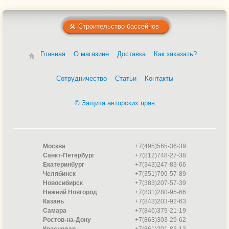
Купели
Переливные решетки IML
Строительство бассейнов
Сматывающие устройства Pool King
Фильтровальные установки ESPA
Прожекторы светодиодные Pahlen
Главная
О магазине
Доставка
Как заказать?
Форсунки
Муфты
Сотрудничество
Статьи
Контакты
Нагреватели
Донный слив Hugo Lahme
Водяные пушки
© Защита авторских прав
Пленка для пруда
Навесные противотоки
Разъемные краны
Термометры плавающие
Москва
+7(495)565-36-39
Чашковые пакеты Atlantic pool
Санкт-Петербург
+7(812)748-27-38
Ручные пылесосы
Екатеринбург
+7(343)247-83-66
Подсветка
Челябинск
+7(351)799-57-89
Станции дозирования Dinotec
Новосибирск
+7(383)207-57-39
Нижний Новгород
+7(831)280-95-66
Гидромассажные установки
Казань
+7(843)203-92-63
Дозаторы
Самара
+7(846)379-21-19
Мозаика
Ростов-на-Дону
+7(863)303-29-62
Смеси