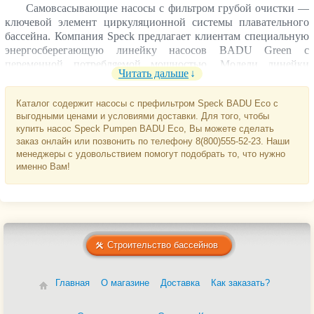
Самовсасывающие насосы с фильтром грубой очистки —
ключевой элемент циркуляционной системы плавательного
бассейна. Компания Speck предлагает клиентам специальную
энергосберегающую линейку насосов BADU Green с
переменной потребляемой мощностью. Модели линейки
Читать дальше
копируют популярные насосы компании, но отличаются
названием с суффиксом Eco. Так можно понять, что перед
Каталог содержит насосы с префильтром Speck BADU Eco с
вами насос работающий по технологии BADU Green.
выгодными ценами и условиями доставки. Для того, чтобы
купить насос Speck Pumpen BADU Eco, Вы можете сделать
заказ онлайн или позвонить по телефону 8(800)555-52-23. Наши
менеджеры с удовольствием помогут подобрать то, что нужно
именно Вам!
Строительство бассейнов
Главная
О магазине
Доставка
Как заказать?