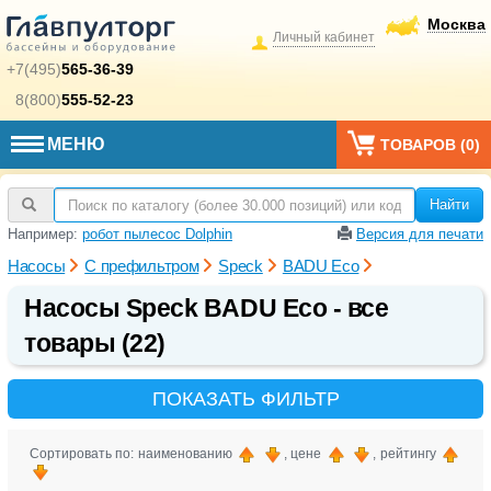
Москва
Личный кабинет
+7(495)
565-36-39
8(800)
555-52-23
МЕНЮ
ТОВАРОВ (
0
)
Найти
Например:
робот пылесос Dolphin
Версия для печати
Насосы
С префильтром
Speck
BADU Eco
Насосы Speck BADU Eco - все
товары (22)
ПОКАЗАТЬ ФИЛЬТР
Сортировать по: наименованию
, цене
, рейтингу