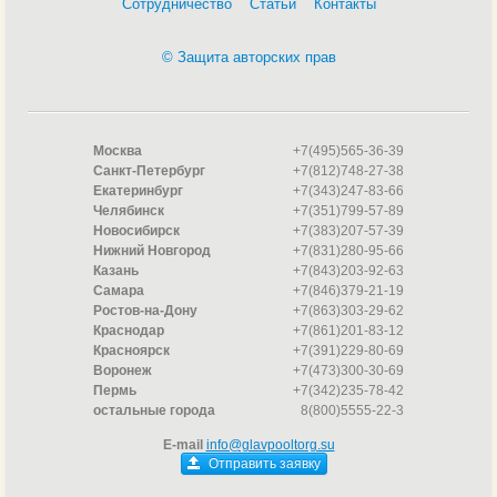
Сотрудничество
Статьи
Контакты
© Защита авторских прав
Москва
+7(495)565-36-39
Санкт-Петербург
+7(812)748-27-38
Екатеринбург
+7(343)247-83-66
Челябинск
+7(351)799-57-89
Новосибирск
+7(383)207-57-39
Нижний Новгород
+7(831)280-95-66
Казань
+7(843)203-92-63
Самара
+7(846)379-21-19
Ростов-на-Дону
+7(863)303-29-62
Краснодар
+7(861)201-83-12
Красноярск
+7(391)229-80-69
Воронеж
+7(473)300-30-69
Пермь
+7(342)235-78-42
остальные города
8(800)5555-22-3
E-mail
info@glavpooltorg.su
Отправить заявку