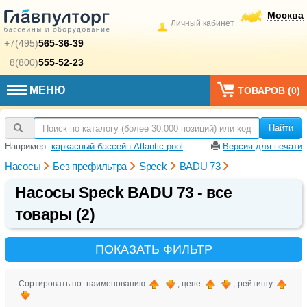
Москва
Личный кабинет
+7(495)
565-36-39
8(800)
555-52-23
МЕНЮ
ТОВАРОВ (
0
)
Найти
Например:
каркасный бассейн Atlantic pool
Версия для печати
Насосы
Без префильтра
Speck
BADU 73
Насосы Speck BADU 73 - все
товары (2)
ПОКАЗАТЬ ФИЛЬТР
Сортировать по: наименованию
, цене
, рейтингу