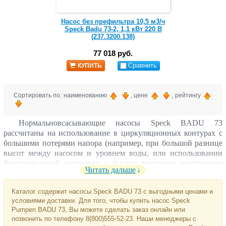
Насос без префильтра 10,5 м3/ч
Speck Badu 73-2, 1,1 кВт 220 В
(237.3200.138)
77 018 руб.
Сравнить
КУПИТЬ
Сортировать по: наименованию
, цене
, рейтингу
Нормальновсасывающие насосы Speck BADU 73
рассчитаны на использование в циркуляционных контурах с
большими потерями напора (например, при большой разнице
высот между насосом и уровнем воды, или использовании
фильтровальной установки с быстро растущим внутренним
Читать дальше
давлением). Тем не менее обе модели относятся к категории
бюджетных: корпуса насосов BADU 73 изготавливаются из
Каталог содержит насосы Speck BADU 73 с выгодными ценами и
полипропилена, а работают в однофазной сети 220 В.
условиями доставки. Для того, чтобы купить насос Speck
Pumpen BADU 73, Вы можете сделать заказ онлайн или
позвонить по телефону 8(800)555-52-23. Наши менеджеры с