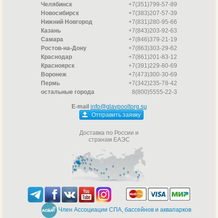
Челябинск
+7(351)799-57-89
Новосибирск
+7(383)207-57-39
Нижний Новгород
+7(831)280-95-66
Казань
+7(843)203-92-63
Самара
+7(846)379-21-19
Ростов-на-Дону
+7(863)303-29-62
Краснодар
+7(861)201-83-12
Красноярск
+7(391)229-80-69
Воронеж
+7(473)300-30-69
Пермь
+7(342)235-78-42
остальные города
8(800)5555-22-3
E-mail
info@glavpooltorg.su
Отправить заявку
Доставка по России и
странам ЕАЭС
Член Ассоциации СПА, бассейнов и аквапарков