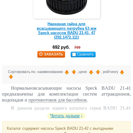
Накидная гайка для
всасывающего патрубка 63 мм
Speck насосов BADU 21-41, 47
(292.1472.111)
692 руб.
709
Сравнить
ЗАКАЗАТЬ
Сортировать по: наименованию
, цене
, рейтингу
Нормальновсасывающие насосы Speck BADU 21-41
предназначены для комплектации систем аттракционов,
водопадов и
противотоков для бассейнов
.
В данном разделе нашего каталога серия BADU 21-41
представлена двумя насосами без префильтра Speck
Читать дальше
производительностью 32 м3/ч с однофазным и трехфазным
подключением. Корпус выполнен из пластика. Входное
Каталог содержит насосы Speck BADU 21-42 с выгодными
отверстие диаметром 63 мм под вклейку, выходное – 2”.