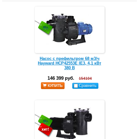
Насос с префильтром 68 м3/ч
Hayward HCP42553E IE3, 4,1 кВт
380 В
146 399 руб.
154104
Сравнить
КУПИТЬ