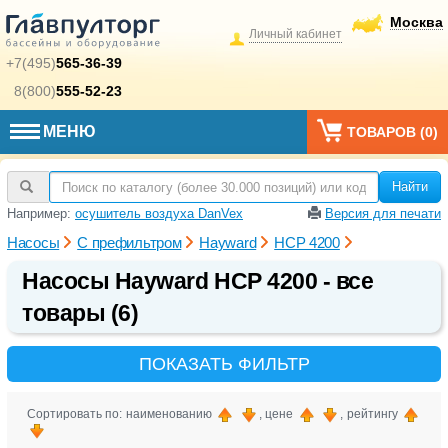
Москва
Личный кабинет
+7(495)
565-36-39
8(800)
555-52-23
МЕНЮ
ТОВАРОВ (
0
)
Найти
Например:
осушитель воздуха DanVex
Версия для печати
Насосы
С префильтром
Hayward
HCP 4200
Насосы Hayward HCP 4200 - все
товары (6)
ПОКАЗАТЬ ФИЛЬТР
Сортировать по: наименованию
, цене
, рейтингу