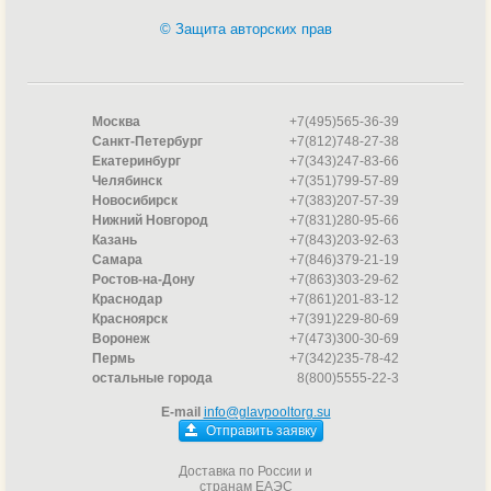
© Защита авторских прав
Москва
+7(495)565-36-39
Санкт-Петербург
+7(812)748-27-38
Екатеринбург
+7(343)247-83-66
Челябинск
+7(351)799-57-89
Новосибирск
+7(383)207-57-39
Нижний Новгород
+7(831)280-95-66
Казань
+7(843)203-92-63
Самара
+7(846)379-21-19
Ростов-на-Дону
+7(863)303-29-62
Краснодар
+7(861)201-83-12
Красноярск
+7(391)229-80-69
Воронеж
+7(473)300-30-69
Пермь
+7(342)235-78-42
остальные города
8(800)5555-22-3
E-mail
info@glavpooltorg.su
Отправить заявку
Доставка по России и
странам ЕАЭС