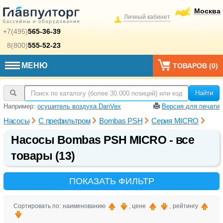
Москва
Личный кабинет
+7(495)
565-36-39
8(800)
555-52-23
МЕНЮ
ТОВАРОВ (
0
)
Найти
Например:
осушитель воздуха DanVex
Версия для печати
Насосы
С префильтром
Bombas PSH
Серия MICRO
Насосы Bombas PSH MICRO - все
товары (13)
ПОКАЗАТЬ ФИЛЬТР
Сортировать по: наименованию
, цене
, рейтингу