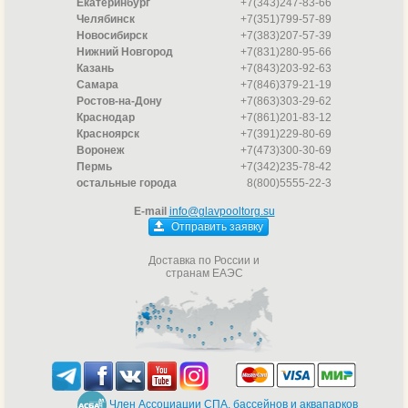
Екатеринбург
+7(343)247-83-66
Челябинск
+7(351)799-57-89
Новосибирск
+7(383)207-57-39
Нижний Новгород
+7(831)280-95-66
Казань
+7(843)203-92-63
Самара
+7(846)379-21-19
Ростов-на-Дону
+7(863)303-29-62
Краснодар
+7(861)201-83-12
Красноярск
+7(391)229-80-69
Воронеж
+7(473)300-30-69
Пермь
+7(342)235-78-42
остальные города
8(800)5555-22-3
E-mail
info@glavpooltorg.su
Отправить заявку
Доставка по России и
странам ЕАЭС
Член Ассоциации СПА, бассейнов и аквапарков