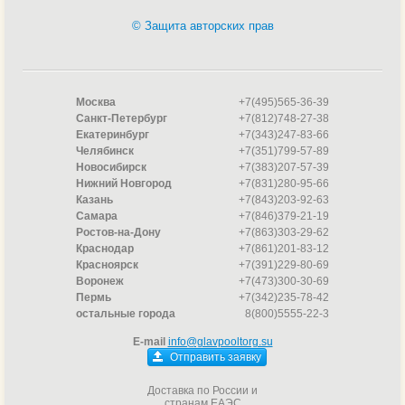
© Защита авторских прав
Москва
+7(495)565-36-39
Санкт-Петербург
+7(812)748-27-38
Екатеринбург
+7(343)247-83-66
Челябинск
+7(351)799-57-89
Новосибирск
+7(383)207-57-39
Нижний Новгород
+7(831)280-95-66
Казань
+7(843)203-92-63
Самара
+7(846)379-21-19
Ростов-на-Дону
+7(863)303-29-62
Краснодар
+7(861)201-83-12
Красноярск
+7(391)229-80-69
Воронеж
+7(473)300-30-69
Пермь
+7(342)235-78-42
остальные города
8(800)5555-22-3
E-mail
info@glavpooltorg.su
Отправить заявку
Доставка по России и
странам ЕАЭС