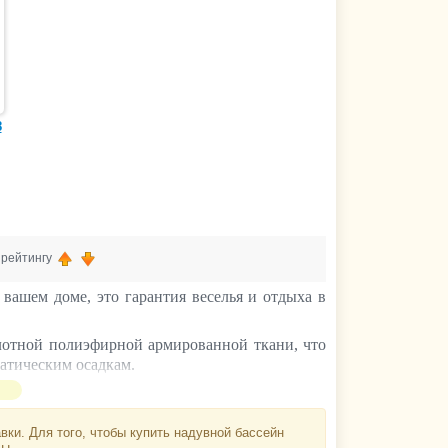
8
, рейтингу
 вашем доме, это гарантия веселья и отдыха в
плотной полиэфирной армированной ткани, что
атическим осадкам.
ощадка, и зона отдыха. Вокруг чаши - широкий
гарантированы.
ки. Для того, чтобы купить надувной бассейн
несколько часов.