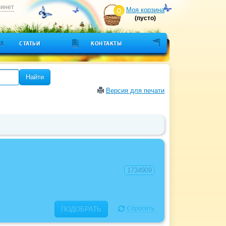
бинет
Моя корзина
0
(пусто)
СТАТЬИ
КОНТАКТЫ
Найти
Версия для печати
Сбросить
ПОДОБРАТЬ