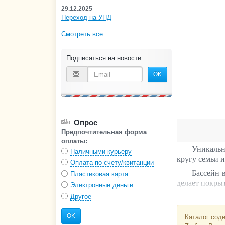
29.12.2025
Переход на УПД
Смотреть все...
Подписаться на новости:
OK
Опрос
Предпочтительная форма
оплаты:
Уникальн
Наличными курьеру
кругу семьи и
Оплата по счету/квитанции
Бассейн 
Пластиковая карта
делает покры
Электронные деньги
Другое
Лучше, ч
борт бассейна
OK
Каталог соде
Лёгкость 