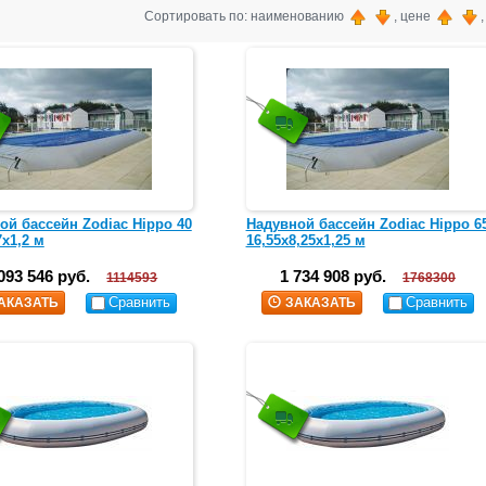
Сортировать по: наименованию
, цене
ой бассейн Zodiac Hippo 40
Надувной бассейн Zodiac Hippo 6
7х1,2 м
16,55х8,25х1,25 м
093 546 руб.
1 734 908 руб.
1114593
1768300
Сравнить
Сравнить
АКАЗАТЬ
ЗАКАЗАТЬ