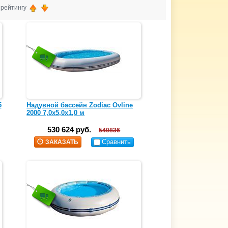
, рейтингу
5
Надувной бассейн Zodiac Ovline
2000 7,0х5,0х1,0 м
530 624 руб.
540836
Сравнить
ЗАКАЗАТЬ