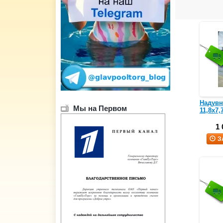
Надувн
Мы на Первом
11,8х7,
1 
З