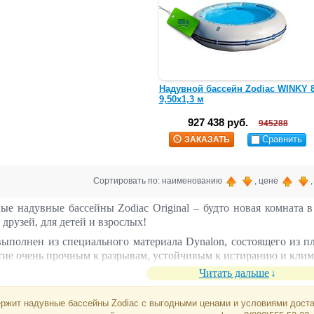
Надувной бассейн Zodiac WINKY 
9,50х1,3 м
927 438 руб.
945288
Сравнить
ЗАКАЗАТЬ
Сортировать по: наименованию
, цене
ые надувные бассейны Zodiac Original – будто новая комната в
 друзей, для детей и взрослых!
выполнен из специального материала Dynalon, состоящего из 
тие очень прочным к разрывам, устойчивым к истиранию и клим
Читать дальше
ем бассейн, это одновременно и большой бассейн, и детская пл
 позволяет с комфортом наслаждаться солнцем: загар и веселье 
ржит надувные бассейны Zodiac с выгодными ценами и условиями достав
транспортировки, быстрая сборка: бассейн можно установить за 