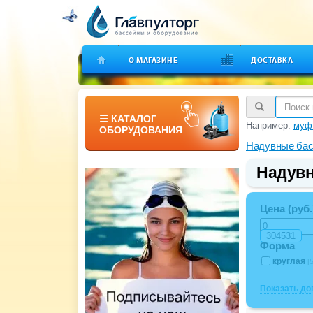
О МАГАЗИНЕ
ДОСТАВКА
☰ КАТАЛОГ
Например:
муфт
ОБОРУДОВАНИЯ
Надувные ба
Надувн
Цена (руб.
Форма
круглая
[5
Показать д