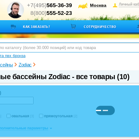
+7(495)
565-36-39
Личный ка
Москва
8(800)
555-52-23
КАК ЗАКАЗАТЬ?
СОТРУДНИЧЕСТВО
а пвх бронза
ссейны
Zodiac
ые бассейны Zodiac - все товары (10)
)
овальная
прямоугольная
]
[3]
[2]
ополнительные параметры