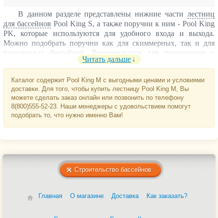
В данном разделе представлены нижние части
лестниц
для бассейнов
Pool King S, а также поручни к ним -
Pool King
PK
, которые используются для удобного входа и выхода.
Можно подобрать поручни как для скиммерных, так и для
переливных бассейнов. Рекомендуется для применения в
Читать дальше
бассейнах с плавающим покрытием, либо с жалюзями.
Нижние части лестниц и перила изготовлены из
Каталог содержит Pool King M с выгодными ценами и условиями
полированной нержавеющей стали AISI-304. Лестницы имеют
доставки. Для того, чтобы купить лестницу Pool King M, Вы
антискользящие ступени. Крепятся анкерными болтами к
можете сделать заказ онлайн или позвонить по телефону
стене бассейна.
ВНИМАНИЕ: Анкерные болты для
8(800)555-52-23. Наши менеджеры с удовольствием помогут
крепления нижней части лестницы в комплект не входят и
подобрать то, что нужно именно Вам!
преобретаются отдельно.
Количество ступеней – от 2 до 5.
Строительство бассейнов
Главная
О магазине
Доставка
Как заказать?