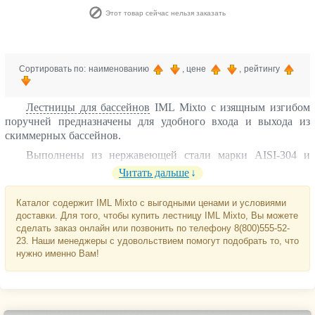
Этот товар сейчас нельзя заказать
Сортировать по: наименованию
, цене
, рейтингу
Лестницы для бассейнов
IML Mixto с изящным изгибом
поручней предназначены для удобного входа и выхода из
скиммерных бассейнов.
Выполнены из нержавеющей стали марки AISI-304 и
AISI-316, которая позволяет устанавливать лестницу в
Читать дальше
бассейны с повышенной концентрацией соли в воде.
Два вида ступеней:
Каталог содержит IML Mixto с выгодными ценами и условиями
доставки. Для того, чтобы купить лестницу IML Mixto, Вы можете
классические с рисунком;
сделать заказ онлайн или позвонить по телефону 8(800)555-52-
Luxe со съемными резиновыми накладками.
23. Наши менеджеры с удовольствием помогут подобрать то, что
нужно именно Вам!
Количество ступеней – от 3 до 5.