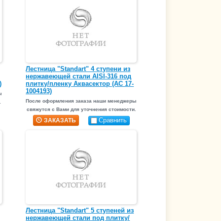
Лестница "Standart" 4 ступени из
нержавеющей стали AISI-316 под
)
плитку/пленку Аквасектор (АС 17-
1004193)
ы
После оформления заказа наши менеджеры
.
свяжутся с Вами для уточнения стоимости.
Сравнить
ЗАКАЗАТЬ
Лестница "Standart" 5 ступеней из
нержавеющей стали под плитку/