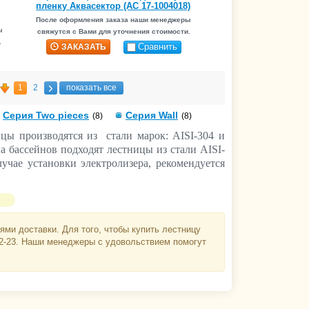
пленку Аквасектор (АС 17-1004018)
После оформления заказа наши менеджеры
ы
свяжутся с Вами для уточнения стоимости.
.
Сравнить
ЗАКАЗАТЬ
1
2
показать все
Серия Two pieces
Серия Wall
(8)
(8)
ицы производятся из стали марок: AISI-304 и
а бассейнов подходят лестницы из стали AISI-
учае установки электролизера, рекомендуется
лестницу на специальные адаптеры, которые
ми доставки. Для того, чтобы купить лестницу
52-23. Наши менеджеры с удовольствием помогут
становки на "узкий борт", например Flexinox
ановки на "широкий борт", например Flexinox