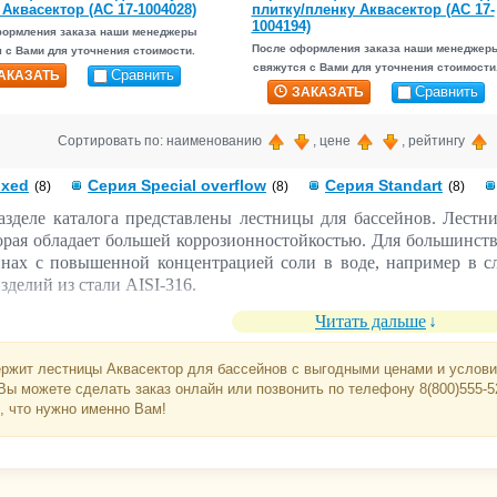
 Аквасектор (АС 17-1004028)
плитку/пленку Аквасектор (АС 17-
1004194)
формления заказа наши менеджеры
После оформления заказа наши менеджер
 с Вами для уточнения стоимости.
свяжутся с Вами для уточнения стоимости
Сравнить
АКАЗАТЬ
Сравнить
ЗАКАЗАТЬ
Сортировать по: наименованию
, цене
, рейтингу
ixed
Серия Special overflow
Серия Standart
(8)
(8)
(8)
азделе каталога представлены лестницы для бассейнов. Лестн
торая обладает большей коррозионностойкостью. Для большинств
йнах с повышенной концентрацией соли в воде, например в сл
зделий из стали AISI-316.
ства обслуживания бассейна, рекомендуется устанавливать 
Читать дальше
ко её демонтировать в случае необходимости.
стницы для бассейна:
ржит лестницы Аквасектор для бассейнов с выгодными ценами и условия
 Вы можете сделать заказ онлайн или позвонить по телефону 8(800)555-
от типа рециркуляции воды и глубины.
, что нужно именно Вам!
ерных бассейнах применяются модели, предназначенные для у
 Flexinox Parallel-look
ивных бассейнах применяются модели, предназначенные для уст