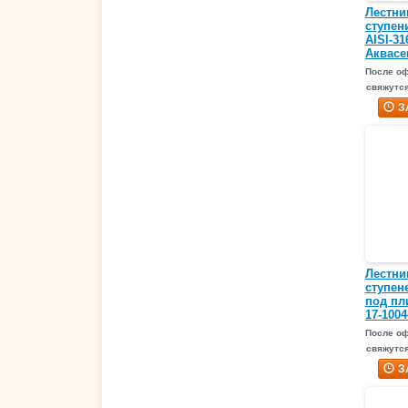
Лестниц
ступен
AISI-3
Аквасек
После о
свяжутся
З
Лестниц
ступен
под пл
17-1004
После о
свяжутся
З