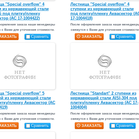
а "Special overflow" 4
Лестница "Special overflow" 4
и из нержавеющей стали
ступени из нержавеющей стали
16 под плитку/пленку
под плитку/пленку Аквасектор (А
тор (АС 17-1004422)
17-1004418)
формления заказа наши менеджеры
После оформления заказа наши менеджер
 с Вами для уточнения стоимости.
свяжутся с Вами для уточнения стоимости
Сравнить
Сравнить
АКАЗАТЬ
ЗАКАЗАТЬ
а "Special overflow" 5
Лестница "Standart" 2 ступени из
ей из нержавеющей стали
нержавеющей стали AISI-304 под
итку/пленку Аквасектор (АС
плитку/пленку Аквасектор (АС 17-
419)
1004004)
формления заказа наши менеджеры
После оформления заказа наши менеджер
 с Вами для уточнения стоимости.
свяжутся с Вами для уточнения стоимости
Сравнить
Сравнить
АКАЗАТЬ
ЗАКАЗАТЬ