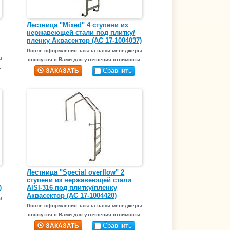
Лестница "Mixed" 4 ступени из
нержавеющей стали под плитку/
пленку Аквасектор (АС 17-1004037)
После оформления заказа наши менеджеры
ы
свяжутся с Вами для уточнения стоимости.
.
Сравнить
ЗАКАЗАТЬ
Лестница "Special overflow" 2
ступени из нержавеющей стали
)
AISI-316 под плитку/пленку
Аквасектор (АС 17-1004420)
ы
После оформления заказа наши менеджеры
.
свяжутся с Вами для уточнения стоимости.
Сравнить
ЗАКАЗАТЬ