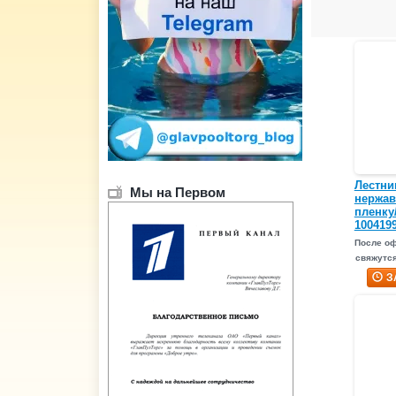
Лестни
Мы на Первом
нержав
пленку
1004199
После о
свяжутся
З