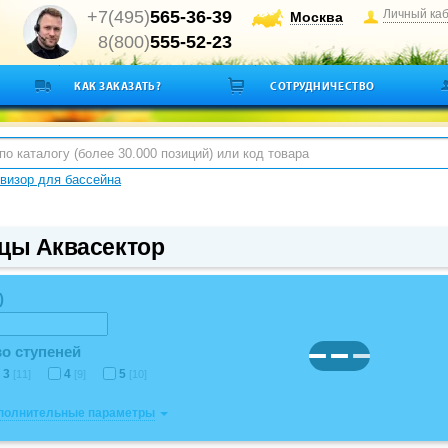
+7(495)
565-36-39
Личный ка
Москва
8(800)
555-52-23
КАК ЗАКАЗАТЬ?
СОТРУДНИЧЕСТВО
визор для бассейна
цы Аквасектор
)
о ступеней
3
4
5
[11]
[9]
[10]
ополнительные параметры