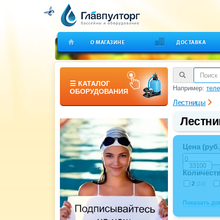
О МАГАЗИНЕ
ДОСТАВКА
☰ КАТАЛОГ
Например:
теле
ОБОРУДОВАНИЯ
Лестницы
Лестни
Цена (руб.
Количеств
2
[10]
Показать д