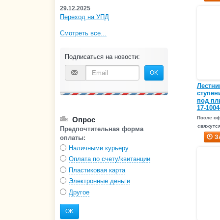
29.12.2025
Переход на УПД
Смотреть все...
Подписаться на новости:
OK
Лестниц
ступен
под пл
17-1004
После о
Опрос
свяжутся
Предпочтительная форма
З
оплаты:
Наличными курьеру
Оплата по счету/квитанции
Пластиковая карта
Электронные деньги
Другое
OK