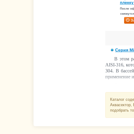
пленку
После о
свяжутся
З
Серия M
В этом р
AISI-316, ко
304. В бассе
применение и
Для удоб
позволяют лег
Выбор ле
Каталог соде
Аквасектор,
зависит 
подобрать то
В скимм
Wall или
В перел