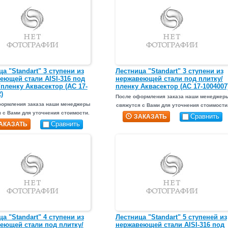
а "Standart" 3 ступени из
Лестница "Standart" 3 ступени из
еющей стали AISI-316 под
нержавеющей стали под плитку/
/пленку Аквасектор (АС 17-
пленку Аквасектор (АС 17-1004007
)
После оформления заказа наши менеджер
формления заказа наши менеджеры
свяжутся с Вами для уточнения стоимости
 с Вами для уточнения стоимости.
Сравнить
ЗАКАЗАТЬ
Сравнить
АКАЗАТЬ
а "Standart" 4 ступени из
Лестница "Standart" 5 ступеней из
еющей стали под плитку/
нержавеющей стали AISI-316 под