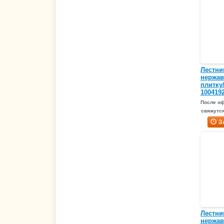
Лестниц
нержав
плитку
1004192
После о
свяжутся
З
Лестниц
нержав