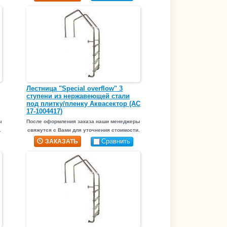
Лестница "Special overflow" 3
ступени из нержавеющей стали
под плитку/пленку Аквасектор (АС
17-1004417)
ы
После оформления заказа наши менеджеры
.
свяжутся с Вами для уточнения стоимости.
Сравнить
ЗАКАЗАТЬ