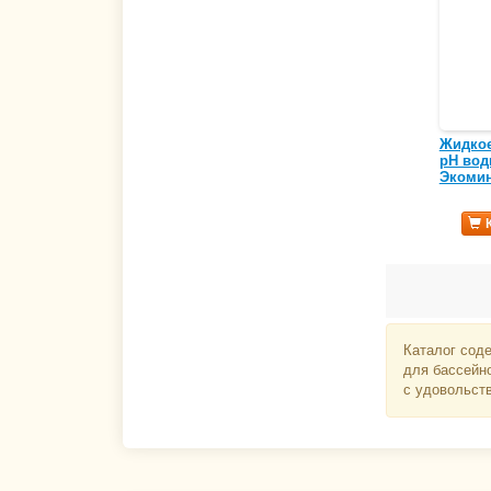
Жидкое
pH вод
Экомин
Каталог сод
для бассейн
с удовольст