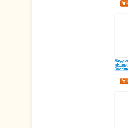
Жидкое
pH вод
Экоплю