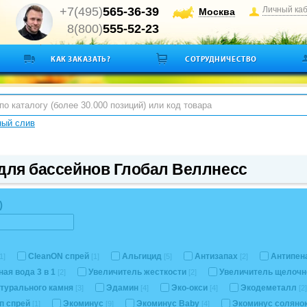
+7(495)
565-36-39
Личный ка
Москва
8(800)
555-52-23
КАК ЗАКАЗАТЬ?
СОТРУДНИЧЕСТВО
ный слив
для бассейнов Глобал Веллнесс
)
CleanON спрей
Альгицид
Антизапах
Антипен
1]
[1]
[5]
[2]
ная вода 3 в 1
Увеличитель жесткости
Увеличитель щелоч
[2]
[2]
атурального камня
Эдамин
Эко-окси
Экодеметалл
[3]
[4]
[4]
[2]
п спрей
Экоминус
Экоминус Baby
Экоминус солян
[1]
[9]
[4]