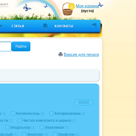
бинет
Моя корзина
0
(пусто)
СТАТЬИ
КОНТАКТЫ
Найти
Версия для печати
а
Антиплесень
Антиржавчина
[3]
[2]
[2]
ности
Чистка композита и акрила
[2]
[3]
Экодехлор
Экоклинап
[3]
[5]
окислый
Экоплюс
Экофлок
[4]
[8]
[5]