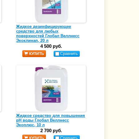
Жидкое дезинфицирующее
средство для любых
поверхностей Глобал Веллнесс
Экоклинап, 20 л
4 500 руб.
Сравнить
КУПИТЬ
Жидкое средство для повышения
pH воды Глобал Веллнесс
Экоплюс, 10 л
2 700 руб.
Сравнить
КУПИТЬ