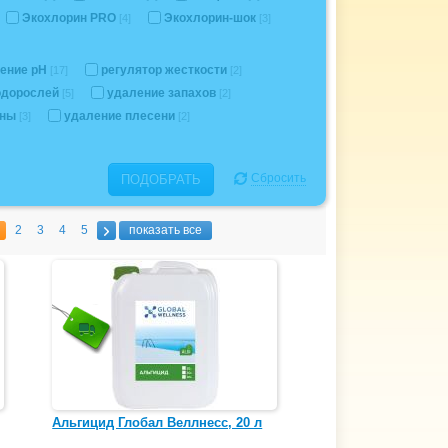
Экохлорин PRO
Экохлорин-шок
[4]
[3]
ение pH
регулятор жесткости
[17]
[2]
одорослей
удаление запахов
[5]
[2]
ены
удаление плесени
[3]
[2]
Сбросить
ПОДОБРАТЬ
2
3
4
5
показать все
Альгицид Глобал Веллнесс, 20 л