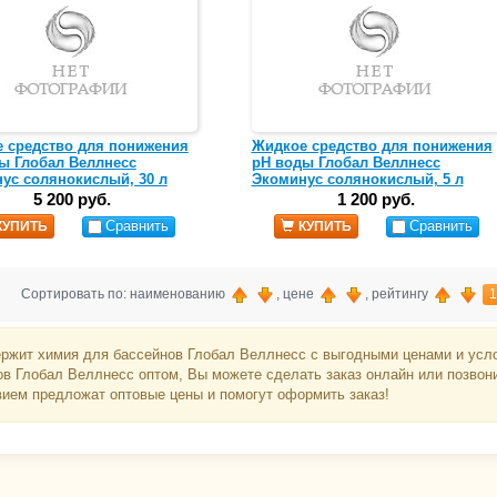
 средство для понижения
Жидкое средство для понижения
ы Глобал Веллнесс
pH воды Глобал Веллнесс
ус солянокислый, 30 л
Экоминус солянокислый, 5 л
5 200 руб.
1 200 руб.
Сравнить
Сравнить
КУПИТЬ
КУПИТЬ
Сортировать по: наименованию
, цене
, рейтингу
1
ержит химия для бассейнов Глобал Веллнесс с выгодными ценами и усло
ов Глобал Веллнесс оптом, Вы можете сделать заказ онлайн или позвон
вием предложат оптовые цены и помогут оформить заказ!