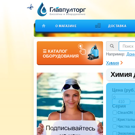
О МАГАЗИНЕ
ДОСТАВКА
☰ КАТАЛОГ
Например:
Дон
ОБОРУДОВАНИЯ
Химия
Химия 
Цена (руб.
Серия
CleanON
[
Кристаль
Чистка н
Экоклина