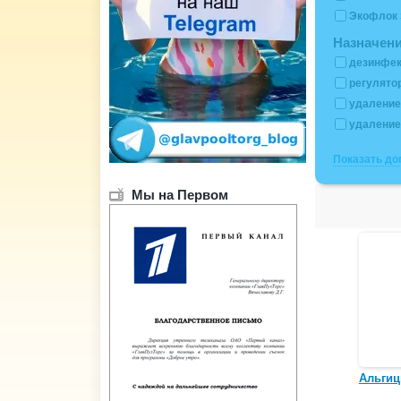
Экофлок 
Назначен
дезинфе
регулято
удаление
удалени
Показать д
Мы на Первом
Альгиц