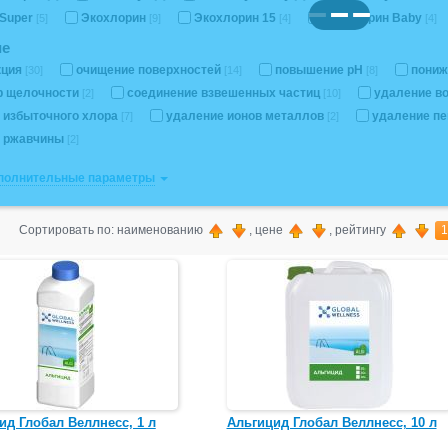
Super
Экохлорин
Экохлорин 15
Экохлорин Baby
[5]
[9]
[4]
[4]
ие
кция
очищение поверхностей
повышение pH
пониж
[30]
[14]
[8]
р щелочности
соединение взвешенных частиц
удаление в
[2]
[10]
 избыточного хлора
удаление ионов металлов
удаление п
[7]
[2]
е ржавчины
[2]
ополнительные параметры
Сортировать по: наименованию
, цене
, рейтингу
1
ид Глобал Веллнесс, 1 л
Альгицид Глобал Веллнесс, 10 л