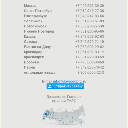
Москва
+7(495)565-36-39
Санкт-Петербург
+7(812)748-27-38
Екатеринбург
+7(343)247-83-66
Челябинск
+7(351)799-57-89
Новосибирск
+7(383)207-57-39
Нижний Новгород
+7(831)280-95-66
Казань
+7(843)203-92-63
Самара
+7(846)379-21-19
Ростов-на-Дону
+7(863)303-29-62
Краснодар
+7(861)201-83-12
Красноярск
+7(391)229-80-69
Воронеж
+7(473)300-30-69
Пермь
+7(342)235-78-42
остальные города
8(800)5555-22-3
E-mail
info@glavpooltorg.su
Отправить заявку
Доставка по России и
странам ЕАЭС