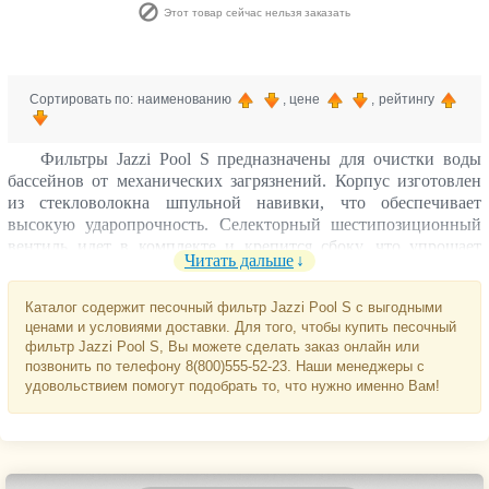
Этот товар сейчас нельзя заказать
Сортировать по: наименованию
, цене
, рейтингу
Фильтры Jazzi Pool S предназначены для очистки воды
бассейнов от механических загрязнений. Корпус изготовлен
из стекловолокна шпульной навивки, что обеспечивает
высокую ударопрочность. Селекторный шестипозиционный
вентиль идет в комплекте и крепится сбоку, что упрощает
Читать дальше
монтаж и обслуживание. Фильтры серии S стоят несколько
дороже моделей родственной серии Jazzi Pool T. Тонкость
Каталог содержит песочный фильтр Jazzi Pool S с выгодными
очистки колеблется в интервале 20-30 мкм в зависимости от
ценами и условиями доставки. Для того, чтобы купить песочный
фракции наполнителя.
фильтр Jazzi Pool S, Вы можете сделать заказ онлайн или
Будьте внимательны!
Песчаная засыпка в комплект
позвонить по телефону 8(800)555-52-23. Наши менеджеры с
поставки не входит.
удовольствием помогут подобрать то, что нужно именно Вам!
Для работы фильтра Jazzi Pool необходим насос. Насос
требуется приобретать отдельно.