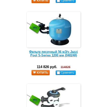
Сравнить
КУПИТЬ
Фильтр песочный 56 м3/ч Jazzi
Pool S-Series 1200 мм (040248)
114 826 руб.
114826
Сравнить
КУПИТЬ