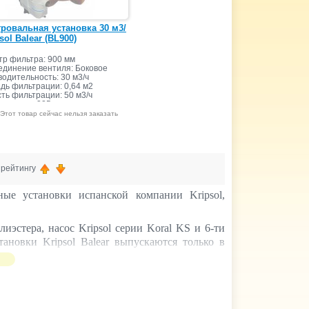
ровальная установка 30 м3/
sol Balear (BL900)
р фильтра: 900 мм
динение вентиля: Боковое
одительность: 30 м3/ч
ь фильтрации: 0,64 м2
ть фильтрации: 50 м3/ч
засыпки: 325 кг
Этот товар сейчас нельзя заказать
, рейтингу
ные установки испанской компании Kripsol,
иэстера, насос Kripsol серии Koral KS и 6-ти
новки Kripsol Balear выпускаются только в
ется отдельно.