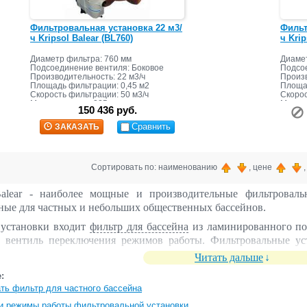
Фильтровальная установка 22 м3/
Фильт
ч Kripsol Balear (BL760)
ч Krip
Диаметр фильтра: 760 мм
Диамет
Подсоединение вентиля: Боковое
Подсое
Производительность: 22 м3/ч
Произв
Площадь фильтрации: 0,45 м2
Площад
Скорость фильтрации: 50 м3/ч
Скорос
Масса засыпки: 225 кг
Масса 
150 436 руб.
Сравнить
ЗАКАЗАТЬ
Сортировать по: наименованию
, цене
Balear - наиболее мощные и производительные фильтроваль
ные для частных и небольших общественных бассейнов.
 установки входит
фильтр для бассейна
из ламинированного пол
вентиль переключения режимов работы. Фильтровальные уста
оковым подключением вентиля.
Читать дальше
е!
Песочная загрузка в комплект поставки не входит и приобрета
:
ть фильтр для частного бассейна
 и режимы работы фильтровальной установки