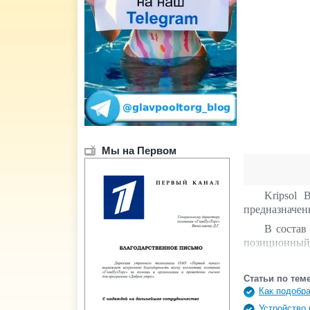
Мы на Первом
Kripsol 
предназначен
В состав
позиционный 
варианте с б
Внимани
Статьи по теме
Как подобра
Устройство