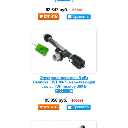
(30440607)
92 347 руб.
97208
Сравнить
КУПИТЬ
Электронагреватель 9 кВт
Behncke EWT 80-71 нержавеющая
сталь, ТЭН Incoloy 380 В
(30440907)
95 050 руб.
100053
Сравнить
КУПИТЬ