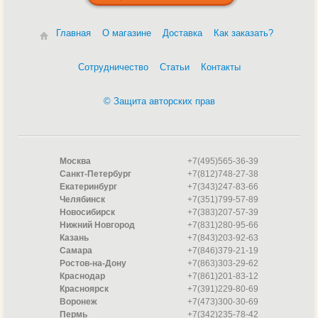
комфорт при купании.
Совместимость с различными системами фильтрации
Главная
О магазине
Доставка
Как заказать?
и автоматикой.
Защита от перегрева и сухого хода
для безопасной
Сотрудничество
Статьи
Контакты
эксплуатации.
Простота подключения и обслуживания.
© Защита авторских прав
Электронагреватели Behncke используются при
строительстве и модернизации бассейнов, где требуется
надёжное и энергоэффективное оборудование.
В интернет-магазине
Главпулторг
вы можете приобрести
Москва
+7(495)565-36-39
оригинальные электронагреватели Behncke с гарантией
Санкт-Петербург
+7(812)748-27-38
производителя и доставкой по всей России.
Екатеринбург
+7(343)247-83-66
Челябинск
+7(351)799-57-89
Новосибирск
+7(383)207-57-39
Нижний Новгород
+7(831)280-95-66
Казань
+7(843)203-92-63
Самара
+7(846)379-21-19
Ростов-на-Дону
+7(863)303-29-62
Краснодар
+7(861)201-83-12
Красноярск
+7(391)229-80-69
Воронеж
+7(473)300-30-69
Пермь
+7(342)235-78-42