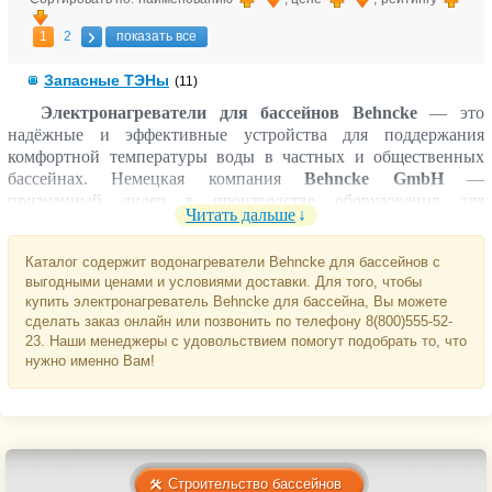
1
2
показать все
Запасные ТЭНы
(11)
Электронагреватели для бассейнов Behncke
— это
надёжные и эффективные устройства для поддержания
комфортной температуры воды в частных и общественных
бассейнах. Немецкая компания
Behncke GmbH
—
признанный лидер в производстве оборудования для
Читать дальше
водоподготовки и отопления бассейнов, известный своим
качеством, безопасностью и долговечностью.
Каталог содержит водонагреватели Behncke для бассейнов с
Электронагреватели Behncke предназначены для
нагрева
выгодными ценами и условиями доставки. Для того, чтобы
воды в бассейнах любого объёма
и отличаются высокой
купить электронагреватель Behncke для бассейна, Вы можете
энергоэффективностью и точностью регулировки
сделать заказ онлайн или позвонить по телефону 8(800)555-52-
температуры. Корпус из нержавеющей стали или титана
23. Наши менеджеры с удовольствием помогут подобрать то, что
нужно именно Вам!
защищён от коррозии, что делает оборудование пригодным
даже для
бассейнов с морской водой
.
Преимущества электронагревателей Behncke:
Высокое качество сборки
— немецкое производство,
долговечные материалы.
Строительство бассейнов
Точная регулировка температуры
— стабильный