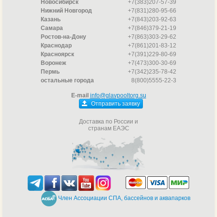
Новосибирск
+7(383)207-57-39
Нижний Новгород
+7(831)280-95-66
Казань
+7(843)203-92-63
Самара
+7(846)379-21-19
Ростов-на-Дону
+7(863)303-29-62
Краснодар
+7(861)201-83-12
Красноярск
+7(391)229-80-69
Воронеж
+7(473)300-30-69
Пермь
+7(342)235-78-42
остальные города
8(800)5555-22-3
E-mail
info@glavpooltorg.su
Отправить заявку
Доставка по России и
странам ЕАЭС
Член Ассоциации СПА, бассейнов и аквапарков