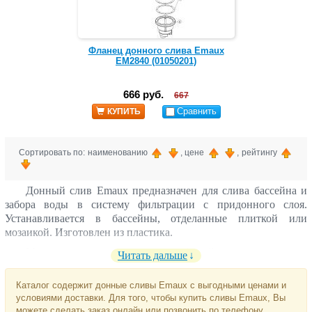
Фланец донного слива Emaux
EM2840 (01050201)
666 руб.
667
Сравнить
КУПИТЬ
Сортировать по: наименованию
, цене
, рейтингу
Донный слив Emaux предназначен для слива бассейна и
забора воды в систему фильтрации с придонного слоя.
Устанавливается в бассейны, отделанные плиткой или
мозаикой. Изготовлен из пластика.
Монтируется при
строительстве бассейна под ключ
.
Читать дальше
Каталог содержит донные сливы Emaux с выгодными ценами и
условиями доставки. Для того, чтобы купить сливы Emaux, Вы
можете сделать заказ онлайн или позвонить по телефону