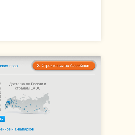
Строительство бассейнов
ских прав
8
Доставка по России и
9
странам ЕАЭС
6
9
2
9
3
ку
ейнов и аквапарков