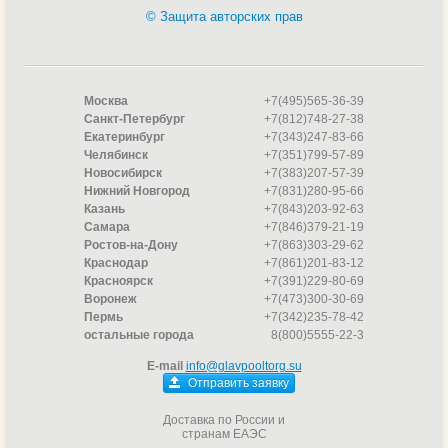
© Защита авторских прав
Москва
+7(495)565-36-39
Санкт-Петербург
+7(812)748-27-38
Екатеринбург
+7(343)247-83-66
Челябинск
+7(351)799-57-89
Новосибирск
+7(383)207-57-39
Нижний Новгород
+7(831)280-95-66
Казань
+7(843)203-92-63
Самара
+7(846)379-21-19
Ростов-на-Дону
+7(863)303-29-62
Краснодар
+7(861)201-83-12
Красноярск
+7(391)229-80-69
Воронеж
+7(473)300-30-69
Пермь
+7(342)235-78-42
остальные города
8(800)5555-22-3
E-mail
info@glavpooltorg.su
Отправить заявку
Доставка по России и
странам ЕАЭС