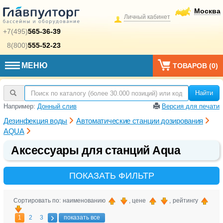
Москва
Личный кабинет
+7(495)
565-36-39
8(800)
555-52-23
МЕНЮ
ТОВАРОВ (
0
)
Найти
Например:
Донный слив
Версия для печати
Дезинфекция воды
Автоматические станции дозирования
AQUA
Аксессуары для станций Aqua
ПОКАЗАТЬ ФИЛЬТР
Сортировать по: наименованию
, цене
, рейтингу
1
2
3
показать все