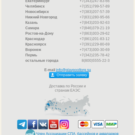
Екатеринбург
+7(343)247-83-66
Челябинск
+7(351)799-57-89
Новосибирск
+7(383)207-57-39
Нижний Новгород
+7(831)280-95-66
Казань
+7(843)203-92-63
Самара
+7(846)379-21-19
Ростов-на-Дону
+7(863)303-29-62
Краснодар
+7(861)201-83-12
Красноярск
+7(391)229-80-69
Воронеж
+7(473)300-30-69
Пермь
+7(342)235-78-42
остальные города
8(800)5555-22-3
E-mail
info@glavpooltorg.su
Отправить заявку
Доставка по России и
странам ЕАЭС
Член Ассоциации СПА, бассейнов и аквапарков