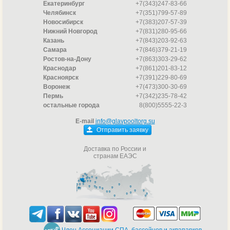
Екатеринбург
+7(343)247-83-66
Челябинск
+7(351)799-57-89
Новосибирск
+7(383)207-57-39
Нижний Новгород
+7(831)280-95-66
Казань
+7(843)203-92-63
Самара
+7(846)379-21-19
Ростов-на-Дону
+7(863)303-29-62
Краснодар
+7(861)201-83-12
Красноярск
+7(391)229-80-69
Воронеж
+7(473)300-30-69
Пермь
+7(342)235-78-42
остальные города
8(800)5555-22-3
E-mail
info@glavpooltorg.su
Отправить заявку
Доставка по России и
странам ЕАЭС
Член Ассоциации СПА, бассейнов и аквапарков