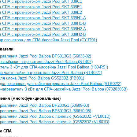
 СПА с противотоком Jazzi Pool SKT 339C1
 СПА с противотоком Jazzi Pool SKT 339E1
 СПА с противотоком Jazzi Pool SKT 339E2
 СПА с противотоком Jazzi Pool SKT 339H1-A
 СПА с противотоком Jazzi Pool SKT 339H1-B
 СПА с противотоком Jazzi Pool SKT 339H2-A
 СПА с противотоком Jazzi Pool SKT 339H2-B
р озонатора для СПА бассейна Jazzi Pool (CYJT01)
ватели
равления Jazzi Pool Balboa BP6013G3 (56833-02)
азъёмная нагревателя Jazzi Pool Balboa (STB02)
тель 3 кВт для СПА-бассейна Jazzi Pool Balboa (H30-RSI)
я часть гайки нагревателя Jazzi Pool Balboa (STB02/1)
ля блока Jazzi Pool Balboa GS523DZ (PB001)
ка резиновая для гайки нагревателя Jazzi Pool Balboa (STB02/2)
нагреватель 3 кВт для СПА-бассейна Jazzi Pool Balboa (07020305B)
ления (многофункциональные)
равления Jazzi Pool Balboa BP200G1 (53689-03)
равления Jazzi Pool Balboa BP6013G1 (56610-05)
равления Jazzi Pool Balboa с панелью (GS510DZ +VL801D)
равления Jazzi Pool Balboa с панелью (GS523DZ+VL801D)
е СПА