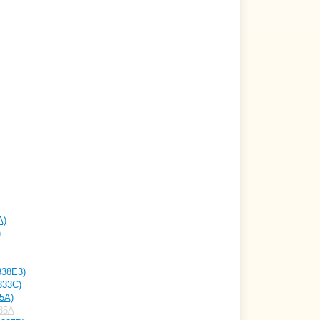
A)
)
338E3)
333C)
5A)
35A