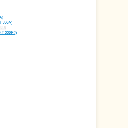
A)
T 306A)
29D)
KT 338E2)