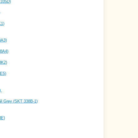
 335D)
)
K1)
8A3)
8A4)
8K2)
E5)
)
й Grey (SKT 338B-1)
8E)