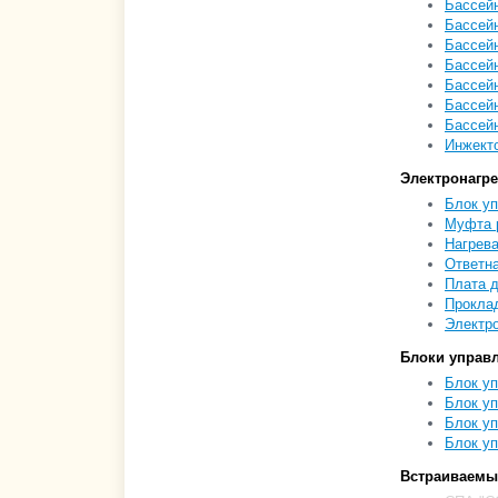
Бассейн
Бассейн
Бассейн
Бассейн
Бассейн
Бассейн
Бассейн
Инжекто
Электронагре
Блок уп
Муфта р
Нагрева
Ответна
Плата д
Проклад
Электро
Блоки управ
Блок уп
Блок уп
Блок уп
Блок уп
Встраиваемы