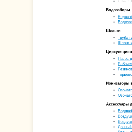
СПА "C
Водозаборы
Водозаб
Водозаб
Шланги
Труба г
Шланг м
Циркуляцио
Насос ц
Рабочее
Резинов
Торцево
Ионизаторы 
Озонато
Озонато
Аксессуары 
Водяной
Воздушн
Воздушн
Донный 