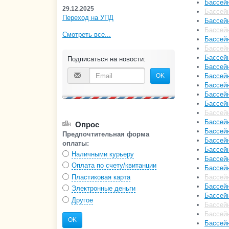
Бассейн
29.12.2025
Бассейн
Переход на УПД
Бассейн
Бассейн
Смотреть все...
Бассейн
Бассейн
Бассейн
Подписаться на новости:
Бассейн
OK
Бассей
Бассей
Бассейн
Бассейн
Бассейн
Бассейн
Опрос
Бассей
Предпочтительная форма
Бассейн
оплаты:
Бассейн
Наличными курьеру
Бассейн
Оплата по счету/квитанции
Бассейн
Пластиковая карта
Бассейн
Бассей
Электронные деньги
Бассейн
Другое
Бассейн
Бассейн
OK
Бассейн