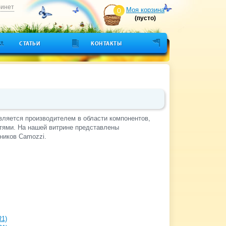
бинет
Моя корзина
0
(пусто)
СТАТЬИ
КОНТАКТЫ
является производителем в области компонентов,
тями. На нашей витрине представлены
нников
Camozzi.
R1)