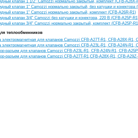
дный клапан 1 1/2" Camozzi нормально закрытый, комплект (CFB-A28X-
дный клапан 1" Camozzi нормально закрытый, без катушки и конектора 
дный клапан 1" Camozzi нормально закрытый, комплект (CFB-A26R-R1)
дный клапан 3/4" Camozzi без катушки и конектора, 220 В (CFB-A25P-R1
дный клапан 3/4" Camozzi нормально закрытый, комплект (CFB-A25P-R1
для теплообменников
 электромагнитная для клапанов Camozzi CFB-A27T-R1, CFB-A28X-R1, C
 электромагнитная для клапанов Camozzi CFB-A23L-R1, CFB-A24N-R1, 
тор-разъем для клапанов Camozzi CFB-A23L-R1, CFB-A24N-R1, CFB-A25
ор-разъем для клапанов Camozzi CFB-A27T-R1,CFB-A28X-R1, CFB-A29Z-R