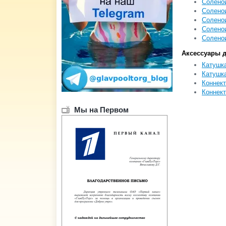
Соленои
Соленои
Соленои
Соленои
Соленои
Аксессуары 
Катушка
Катушка
Коннек
Коннект
Мы на Первом