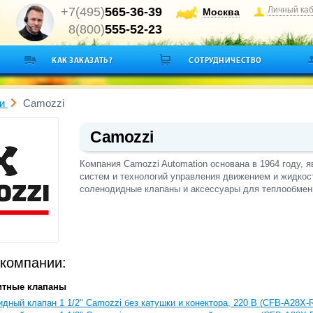
+7(495)
565-36-39
Личный ка
Москва
8(800)
555-52-23
КАК ЗАКАЗАТЬ?
СОТРУДНИЧЕСТВО
и
Camozzi
Camozzi
Компания Camozzi Automation основана в 1964 году, 
систем и технологий управления движением и жидкос
соленодидные клапаны и а
ксессуары для теплообме
компании:
итные клапаны
дный клапан 1 1/2" Camozzi без катушки и конектора, 220 В (CFB-A28X-