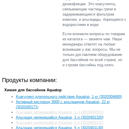
дезинфекции. Это коагулянты,
связывающие частицы грязи в
задерживающиеся фильтром
комочки, и альгициды, борющиеся с
водорослями в воде.
Если возникли вопросы по товарам
из каталога — звоните нам. Наши
менеджеры ответят на любые
возникшие у вас вопросы. Мы не
только доставляем оборудование
для бассейнов по всей стране, но
и
строим бассейны под ключ.
Продукты компании:
Химия для бассейнов Aquatop
Kоагулянт длительного действия Aquatop, 1 кг (3020304680)
Активный кислород 3000 с альгицидом Aquatop, 22 кг
(3020200171)
Альгицид непенящийся Aquatop, 1 л (3020400321)
Альгицид непенящийся Aquatop, 1 л (3020401320)
Альгицид непенящийся Aquatop, 5 л (3020400132)
Альгицид непенящийся Aquatop, 5 л (3020401130)