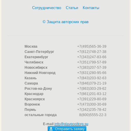
Сотрудничество
Статьи
Контакты
© Защита авторских прав
Москва
+7(495)565-36-39
Санкт-Петербург
+7(812)748-27-38
Екатеринбург
+7(343)247-83-66
Челябинск
+7(351)799-57-89
Новосибирск
+7(383)207-57-39
Нижний Новгород
+7(831)280-95-66
Казань
+7(843)203-92-63
Самара
+7(846)379-21-19
Ростов-на-Дону
+7(863)303-29-62
Краснодар
+7(861)201-83-12
Красноярск
+7(391)229-80-69
Воронеж
+7(473)300-30-69
Пермь
+7(342)235-78-42
остальные города
8(800)5555-22-3
E-mail
info@glavpooltorg.su
Отправить заявку