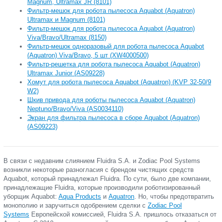
Magnum, Ultramax JR (8101)
Фильтр-мешок для робота пылесоса Aquabot (Aquatron)
Ultramax и Magnum (8101)
Фильтр-мешок для робота пылесоса Aquabot (Aquatron)
Viva/Bravo/Ultramax (8150)
Фильтр-мешок одноразовый для робота пылесоса Aquabot
(Aquatron) Viva/Bravo, 5 шт (XW4000500)
Фильтр-решетка для робота пылесоса Aquabot (Aquatron)
Ultramax Junior (AS09228)
Хомут для робота пылесоса Aquabot (Aquatron) (KVP 32-50/9
W2)
Шкив привода для роботы пылесоса Aquabot (Aquatron)
Neptuno/Bravo/Viva (AS0034110)
Экран для фильтра пылесоса в сборе Aquabot (Aquatron)
(AS09223)
В связи с недавним слиянием Fluidra S.A. и Zodiac Pool Systems
возникли некоторые разногласия с брендом чистящих средств
Aquabot, который принадлежал Fluidra. По сути, было две компании,
принадлежащие Fluidra, которые производили роботизированный
уборщик Aquabot:
Aqua Products
и
Aquatron
. Но, чтобы предотвратить
монополию и
заручиться одобрением сделки с
Zodiac Pool
Systems
Европейской комиссией, Fluidra S.A. пришлось отказаться от