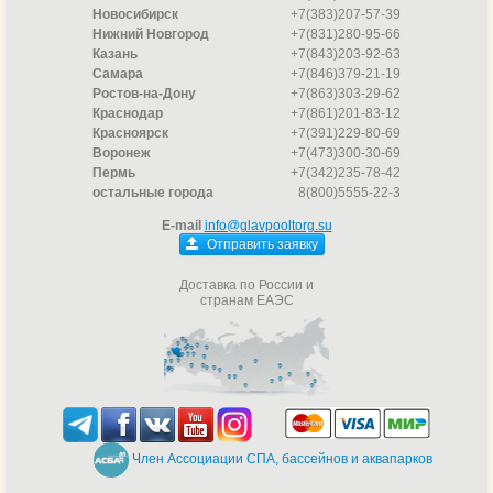
Новосибирск
+7(383)207-57-39
Нижний Новгород
+7(831)280-95-66
Казань
+7(843)203-92-63
Самара
+7(846)379-21-19
Ростов-на-Дону
+7(863)303-29-62
Краснодар
+7(861)201-83-12
Красноярск
+7(391)229-80-69
Воронеж
+7(473)300-30-69
Пермь
+7(342)235-78-42
остальные города
8(800)5555-22-3
E-mail
info@glavpooltorg.su
Отправить заявку
Доставка по России и
странам ЕАЭС
Член Ассоциации СПА, бассейнов и аквапарков