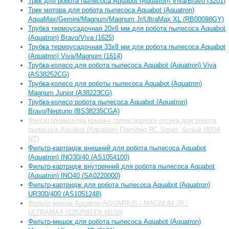
Трек для робота пылесоса Aquabot (Aquatron) Viva/Bravo (3201)
Трек мотора для робота пылесоса Aquabot (Aquatron)
AquaMax/Gemini/Magnum/Magnum Jr/UltraMax XL (RB00098GY)
Трубка термоусадочная 20х6 мм для робота пылесоса Aquabot
(Aquatron) Bravo/Viva (1625)
Трубка термоусадочная 33х8 мм для робота пылесоса Aquabot
(Aquatron) Viva/Magnum (1614)
Трубка-колесо для робота пылесоса Aquabot (Aquatron) Viva
(AS38252CG)
Трубка-колесо для роботы пылесоса Aquabot (Aquatron)
Magnum Junior (A38223CG)
Трубка-колесо робота пылесоса Aquabot (Aquatron)
Bravo/Neptuno (BS38235CGA)
Фиксатор-защелка крышки грязесборного отсека для робота
пылесоса Aquabot (Aquatron) Flamingo RC Smart, белый (9204
NT)
Фильтр-картридж внешний для робота пылесоса Aquabot
(Aquatron) INO30/40 (AS1054100)
Фильтр-картридж внутренний для робота пылесоса Aquabot
(Aquatron) INO40 (SA0220000)
Фильтр-картридж для робота пылесоса Aquabot (Aquatron)
UR300/400 (AS1051248)
Фильтр-мешок Aquatron AQUARIUS / MAGNUM JR /
ULTRAMAX (125259143) (8150)
Фильтр-мешок для робота пылесоса Aquabot (Aquatron)