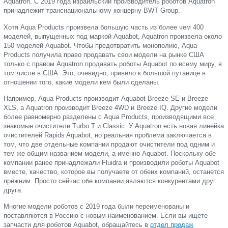
Aquatron. С 2019 года израильский производитель роботов Aquatron
принадлежит транснациональному концерну BWT Group.
Хотя Aqua Products произвела большую часть из более чем 400
моделей, выпущенных под маркой Aquabot, Aquatron произвела около
150 моделей Aquabot. Чтобы предотвратить монополию, Aqua
Products получила право продавать свои модели на рынке США
только с правом Aquatron продавать роботы Aquabot по всему миру, в
том числе в США. Это, очевидно, привело к большой путанице в
отношении того, какие модели кем были сделаны.
Например, Aqua Products производит Aquabot Breeze SE и Breeze
XLS, а Aquatron производит Breeze 4WD и Breeze IQ. Другие модели
более равномерно разделены с Aqua Products, производящими все
знакомые очистители Turbo T и Classic. У Aquatron есть новая линейка
очистителей Rapids Aquabot, но реальная проблема заключается в
том, что две отдельные компании продают очистители под одним и
тем же общим названием модели, а именно Aquabot. Поскольку обе
компании ранее принадлежали Fluidra и производили роботы Aquabot
вместе, качество, которое вы получаете от обеих компаний, останется
прежним. Просто сейчас обе компании являются конкурентами друг
друга.
Многие модели роботов с 2019 года были переименованы и
поставляются в Россию с новым наименованием. Если вы ищете
запчасти для роботов Aquabot, обращайтесь в
отдел продаж