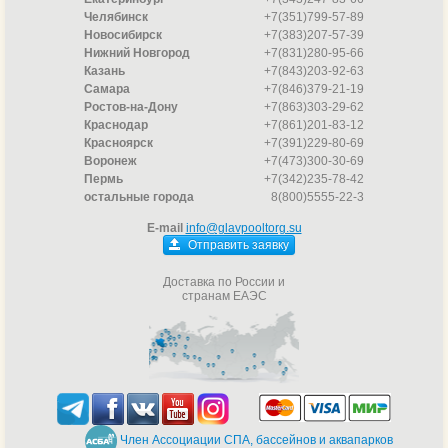
энергосбережения;
Челябинск
+7(351)799-57-89
Фильтры сверхтонкой очистки (до 2 микрон);
Новосибирск
+7(383)207-57-39
Нижний Новгород
+7(831)280-95-66
Простое управление, быстрая чистка фильтра;
Казань
+7(843)203-92-63
Европейское качество и надёжность.
Самара
+7(846)379-21-19
Ростов-на-Дону
+7(863)303-29-62
Выбирайте
робот-пылесос BWT
в
Главпулторг
— и ваш
Краснодар
+7(861)201-83-12
Красноярск
+7(391)229-80-69
бассейн всегда будет сиять чистотой!
Воронеж
+7(473)300-30-69
Пермь
+7(342)235-78-42
остальные города
8(800)5555-22-3
E-mail
info@glavpooltorg.su
Отправить заявку
Доставка по России и
странам ЕАЭС
Член Ассоциации СПА, бассейнов и аквапарков