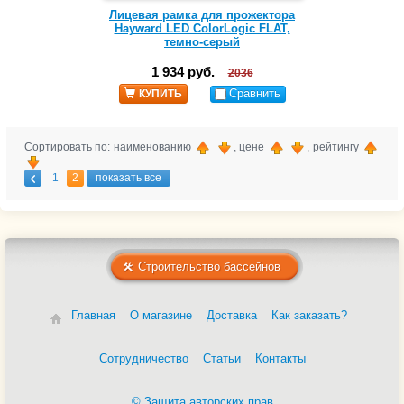
Лицевая рамка для прожектора
Hayward LED ColorLogic FLAT,
темно-серый
1 934 руб.
2036
Сравнить
КУПИТЬ
Сортировать по: наименованию
, цене
, рейтингу
1
2
показать все
Строительство бассейнов
Главная
О магазине
Доставка
Как заказать?
Сотрудничество
Статьи
Контакты
© Защита авторских прав