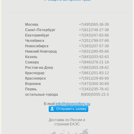
Москва
+7(495)565-36-39
Санкт-Петербург
+7(812)748-27-38
Екатеринбург
+7(343)247-83-66
Челябинск
+7(351)799-57-89
Новосибирск
+7(383)207-57-39
Нижний Новгород
+7(831)280-95-66
Казань
+7(843)203-92-63
Самара
+7(846)379-21-19
Ростов-на-Дону
+7(863)303-29-62
Краснодар
+7(861)201-83-12
Красноярск
+7(391)229-80-69
Воронеж
+7(473)300-30-69
Пермь
+7(342)235-78-42
остальные города
8(800)5555-22-3
E-mail
info@glavpooltorg.su
Отправить заявку
Доставка по России и
странам ЕАЭС