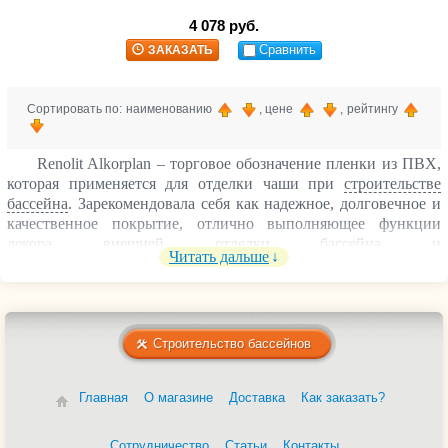
4 078 руб.
Сравнить
ЗАКАЗАТЬ
Сортировать по: наименованию
, цене
, рейтингу
Renolit Alkorplan – торговое обозначение пленки из ПВХ,
которая применяется для отделки чаши при
строительстве
бассейна
. Зарекомендовала себя как надежное, долговечное и
качественное покрытие, отлично выполняющее функции
декора внешней отделки бассейна и
Читать дальше
гидроизоляции. Пленочное покрытие изготавливается из
армированного полиэстером материала.
Отличительная особенность ПВХ пленки Alkorplan –
наличие защитного акрилового слоя, который повышает
Строительство бассейнов
устойчивость к химическому, механическому и
ультрафиолетовому воздействию. Поэтому данный вид
пленки идеально подходит для уличных бассейнов.
Главная
О магазине
Доставка
Как заказать?
Применяется независимо от объема и формы чаши бассейна.
Возможна облицовка поверхностей из бетона, стали, дерева,
Сотрудничество
Статьи
Контакты