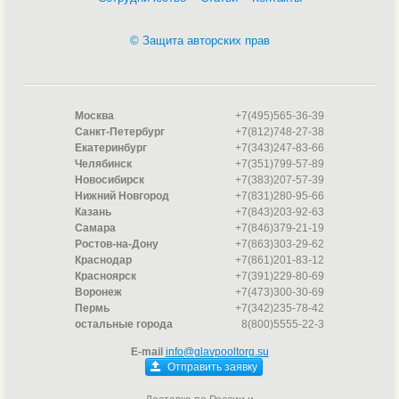
полиэстера и других материалов.
При укладке данного вида покрытия, нужно использовать
© Защита авторских прав
крепеж и уплотнитель швов только фирмы Alkorplan. Пленка
продается рулонами шириной 1,65 или 2,05 метра, длина
рулона от 20 до 25 метров. Есть антискользящие варианты
пленки (antislip) с текстурной поверхностью.
Москва
+7(495)565-36-39
Пленочное покрытие Alkorplan применяется для отделки
Санкт-Петербург
+7(812)748-27-38
бассейнов любых форм и объемов. Пленка обладает отличной
Екатеринбург
+7(343)247-83-66
эластичностью, стойкостью к механическим воздействиям.
Челябинск
+7(351)799-57-89
Специальное акриловое покрытие повышает устойчивость
Новосибирск
+7(383)207-57-39
пленки к химическому, температурному и ультрафиолетовому
Нижний Новгород
+7(831)280-95-66
воздействию.
Казань
+7(843)203-92-63
Самара
+7(846)379-21-19
Ростов-на-Дону
+7(863)303-29-62
Краснодар
+7(861)201-83-12
Красноярск
+7(391)229-80-69
Воронеж
+7(473)300-30-69
Пермь
+7(342)235-78-42
остальные города
8(800)5555-22-3
E-mail
info@glavpooltorg.su
Отправить заявку