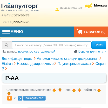
Москва
Личный кабинет
+7(495)
565-36-39
8(800)
555-52-23
МЕНЮ
ТОВАРОВ (
0
)
Найти
Например:
прожектор светодиодный
Версия для печати
Дезинфекция воды
Автоматические станции дозирования
Etatron
Насосы дозировочные
Плунжерные насосы
Серия
P
P-AA
Сортировать по: наименованию
, цене
, рейтингу
1
2
показать все