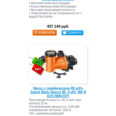
• Моноблочная конструкция
• Качественные комплектующие
• Высокая производительность
• Электромотор не соприкасается с
водой бассейна
• Высокая электрическая защита и
изоляция
437 144 руб.
• Размер ячейки корзины префильтра
около 3.4 х 3.2 мм
Сравнить
ЗАКАЗАТЬ
Насос с префильтром 80 м3/ч
Speck Badu Resort 80, 4 кВт 380 В
(219.5800.037)
Производительность: 80,0 м3/ч при
напоре 10 м
Потребляемая мощность: 4,80 кВт
Напряжение питания: 380 В
Тип: самовсасывающий