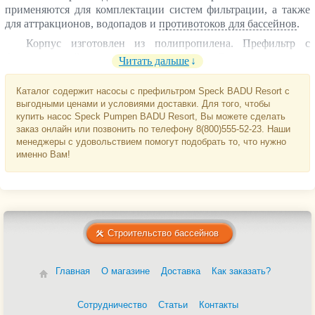
применяются для комплектации систем фильтрации, а также
для аттракционов, водопадов и
противотоков для бассейнов
.
Корпус изготовлен из полипропилена. Префильтр с
быстросъемной крышкой объемом 10 л. Самовсасывание с
Читать дальше
глубины до 3 метров. Электромотор и вал насоса не
соприкасаются с водой. Полная электрическая изоляция.
Каталог содержит насосы с префильтром Speck BADU Resort с
выгодными ценами и условиями доставки. Для того, чтобы
купить насос Speck Pumpen BADU Resort, Вы можете сделать
заказ онлайн или позвонить по телефону 8(800)555-52-23. Наши
менеджеры с удовольствием помогут подобрать то, что нужно
именно Вам!
Строительство бассейнов
Главная
О магазине
Доставка
Как заказать?
Сотрудничество
Статьи
Контакты