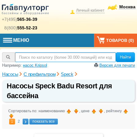
Москва
Личный кабинет
+7(495)
565-36-39
8(800)
555-52-23
МЕНЮ
ТОВАРОВ (
0
)
Найти
Например:
насос Kripsol
Версия для печати
Насосы
С префильтром
Speck
Насосы Speck Badu Resort для
бассейна
Сортировать по: наименованию
, цене
, рейтингу
1
2
показать все