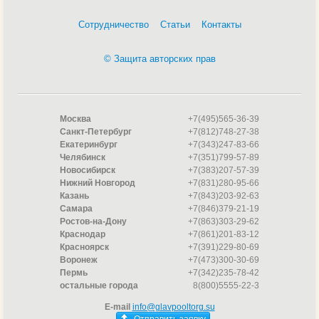
Циркуляционные насосы отопления Unipump
Насосы Speck
Сотрудничество
Статьи
Контакты
Насосы Pool King
Насосы P King
Насосы Pahlen
© Защита авторских прав
Насосы Gemas
Насосы Etatron
Насосы с префильтром Espa
Насосы Espa
Москва
+7(495)565-36-39
Мембранные насосы Debem
Санкт-Петербург
+7(812)748-27-38
Скважинные насосы DAB
Екатеринбург
+7(343)247-83-66
Погружные насосы DAB
Челябинск
+7(351)799-57-89
Новосибирск
+7(383)207-57-39
Частотные насосы DAB
Нижний Новгород
+7(831)280-95-66
Поверхностные насосы DAB
Казань
+7(843)203-92-63
Самовсасывающие насосы DAB
Самара
+7(846)379-21-19
Циркуляционные насосы DAB
Ростов-на-Дону
+7(863)303-29-62
Насосы DAB
Краснодар
+7(861)201-83-12
Циркуляционные насосы отопления Calpeda
Красноярск
+7(391)229-80-69
Скважинные насосы Calpeda
Воронеж
+7(473)300-30-69
Самовсасывающие насосы Calpeda
Пермь
+7(342)235-78-42
Погружные насосы Calpeda
остальные города
8(800)5555-22-3
Центробежные насосы Calpeda
E-mail
info@glavpooltorg.su
Насосы Calpeda