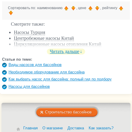
Сортировать по: наименованию
, цене
, рейтингу
Смотрите также:
Насосы Турция
Центробежные насосы Китай
Циркуляционные насосы отопления Китай
Насосы Китай
Читать дальше
Циркуляционные насосы Италия
Статьи по теме:
Скважинные насосы Италия
Виды насосов для бассейнов
Насосы Италия
Необходимое оборудование для бассейна
Насосы Дания
Как выбрать насос для бассейна: полный гид по подбору
Циркуляционные насосы Германия
Насосы Германия
Насосы для бассейнов
Повысительные насосы Unipump
Вихревые насосы Unipump
Поверхностные насосы Unipump
Колодезные насосы Unipump
Строительство бассейнов
Скважинные насосы Unipump
Частотные насосы Unipump
Центробежные насосы Unipump
Главная
О магазине
Доставка
Как заказать?