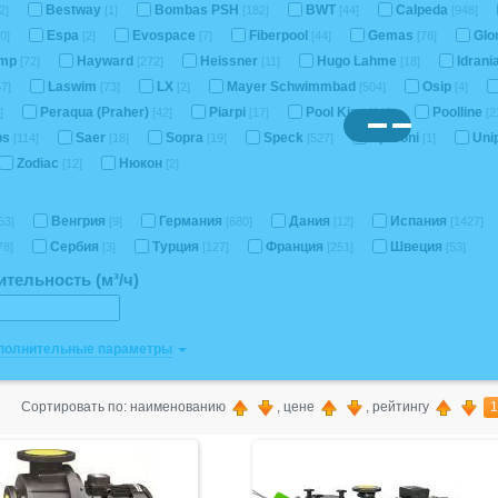
Bestway
Bombas PSH
BWT
Calpeda
2]
[1]
[182]
[44]
[948]
Espa
Evospace
Fiberpool
Gemas
Glo
0]
[2]
[7]
[44]
[78]
ump
Hayward
Heissner
Hugo Lahme
Idrani
[72]
[272]
[11]
[18]
Laswim
LX
Mayer Schwimmbad
Osip
57]
[73]
[2]
[504]
[4]
Peraqua (Praher)
Piarpi
Pool King
Poolline
]
[42]
[17]
[215]
[2
ps
Saer
Sopra
Speck
Speroni
Un
[114]
[18]
[19]
[527]
[1]
Zodiac
Нюкон
[12]
[2]
Венгрия
Германия
Дания
Испания
53]
[9]
[680]
[12]
[1427]
Сербия
Турция
Франция
Швеция
78]
[3]
[127]
[251]
[53]
тельность (м³/ч)
ополнительные параметры
Сортировать по: наименованию
, цене
, рейтингу
1