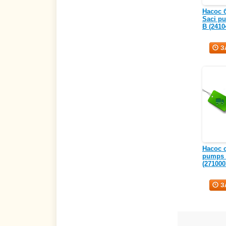
Насос 
Saci pu
В (2410
З
Насос 
pumps C
(271000
З