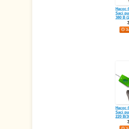
Насос 
Saci pu
380 В (
З
Насос 
Saci pu
220 В/3
З