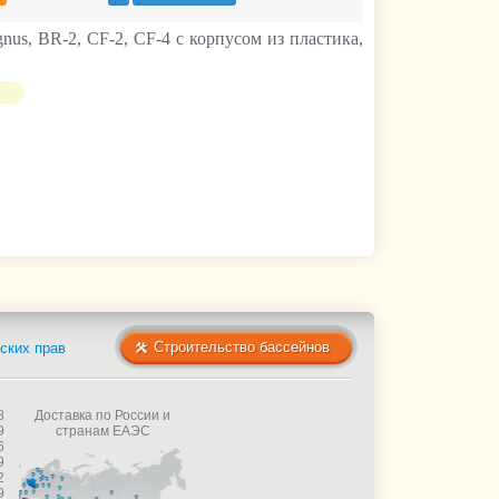
nus, BR-2, CF-2,
CF-4 с корпусом из пластика,
Строительство бассейнов
ских прав
8
Доставка по России и
9
странам ЕАЭС
6
9
2
9