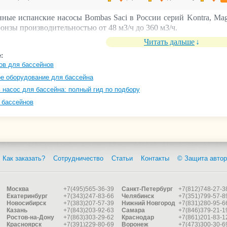
нные испанские насосы Bombas Saci в России серий Kontra, Mag
онзы производительностью от 48 м3/ч до 360 м3/ч.
Читать дальше
:
ов для бассейнов
е оборудование для бассейна
 насос для бассейна: полный гид по подбору
 бассейнов
Как заказать?
Сотрудничество
Статьи
Контакты
© Защита автор
Москва
+7(495)565-36-39
Санкт-Петербург
+7(812)748-27-3
Екатеринбург
+7(343)247-83-66
Челябинск
+7(351)799-57-8
Новосибирск
+7(383)207-57-39
Нижний Новгород
+7(831)280-95-6
Казань
+7(843)203-92-63
Самара
+7(846)379-21-1
Ростов-на-Дону
+7(863)303-29-62
Краснодар
+7(861)201-83-1
Красноярск
+7(391)229-80-69
Воронеж
+7(473)300-30-6