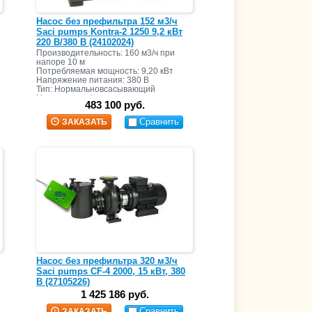
Насос без префильтра 152 м3/ч
Saci pumps Kontra-2 1250 9,2 кВт
220 В/380 В (24102024)
Производительность: 160 м3/ч при
напоре 10 м
Потребляемая мощность: 9,20 кВт
Напряжение питания: 380 В
Тип: Нормальновсасывающий
Наличие префильтра: нет
483 100 руб.
Материал корпуса: пластик
Сравнить
ЗАКАЗАТЬ
Насос без префильтра 320 м3/ч
Saci pumps CF-4 2000, 15 кВт, 380
В (27105226)
1 425 186 руб.
Сравнить
ЗАКАЗАТЬ