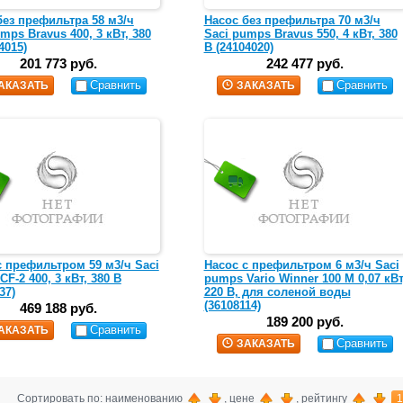
без префильтра 58 м3/ч
Насос без префильтра 70 м3/ч
mps Bravus 400, 3 кВт, 380
Saci pumps Bravus 550, 4 кВт, 380
4015)
В (24104020)
201 773 руб.
242 477 руб.
Сравнить
Сравнить
АКАЗАТЬ
ЗАКАЗАТЬ
с префильтром 59 м3/ч Saci
Насос с префильтром 6 м3/ч Saci
F-2 400, 3 кВт, 380 В
pumps Vario Winner 100 M 0,07 кВт
37)
220 В, для соленой воды
(36108114)
469 188 руб.
189 200 руб.
Сравнить
АКАЗАТЬ
Сравнить
ЗАКАЗАТЬ
Сортировать по: наименованию
, цене
, рейтингу
1