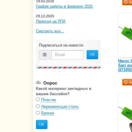
19.02.2026
З
График работы в феврале 2026
29.12.2025
Переход на УПД
Смотреть все...
Подписаться на новости:
OK
Насос 
Saci pu
(271052
З
Опрос
Какой материал закладных в
вашем бассейне?
Пластик
Нержавеющая сталь
Бронза
OK