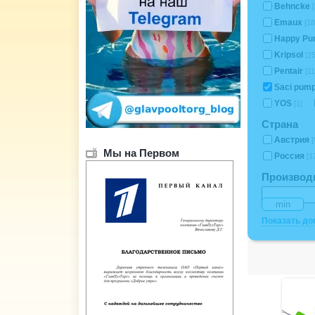
Behncke
[
Emaux
[18
Happy P
Kripsol
[2
Pentair
[11
Saci pum
YOS
[1]
Страна
Австрия
[
Мы на Первом
Россия
[1
Производи
Показать д