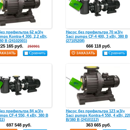
без префильтра 62 м3/ч
Насос без префильтра 70 м3/ч
mps Kontra-4 300, 2,2 кВт,
Saci pumps CF-4 400, 3 кВт, 380 В
80 В (24102001)
(27105208)
225 165 руб.
666 118 руб.
250901
Сравнить
Сравнить
АКАЗАТЬ
ЗАКАЗАТЬ
без префильтра 84 м3/ч
Насос без префильтра 123 м3/ч
mps CF-4 550, 4 кВт, 380 В
Saci pumps Kontra-4 550, 4 кВт, 22
11)
В/380 В (24101112)
697 548 руб.
363 665 руб.