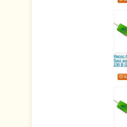
Насос 
Saci pu
230 В (
З