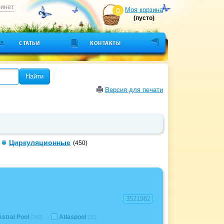
бинет
Моя корзина
0
(пусто)
СТАТЬИ
КОНТАКТЫ
Найти
Версия для печати
Циркуляционные
(450)
Astral Pool
Atlaspool
[343]
[32]