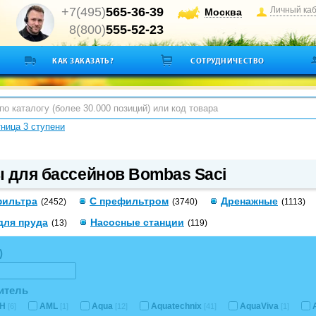
+7(495)
565-36-39
Личный ка
Москва
8(800)
555-52-23
КАК ЗАКАЗАТЬ?
СОТРУДНИЧЕСТВО
ница 3 ступени
 для бассейнов Bombas Saci
фильтра
С префильтром
Дренажные
(2452)
(3740)
(1113)
для пруда
Насосные станции
(13)
(119)
)
итель
CH
AML
Aqua
Aquatechnix
AquaViva
[6]
[1]
[12]
[41]
[1]