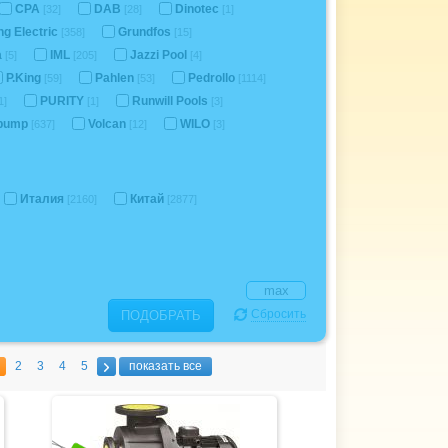
CPA
DAB
Dinotec
[32]
[28]
[1]
ng Electric
Grundfos
[358]
[15]
a
IML
Jazzi Pool
[5]
[205]
[4]
P.King
Pahlen
Pedrollo
[59]
[53]
[1114]
PURITY
Runwill Pools
1]
[1]
[3]
ipump
Volcan
WILO
[637]
[12]
[3]
Италия
Китай
[2160]
[2877]
Сбросить
ПОДОБРАТЬ
2
3
4
5
показать все