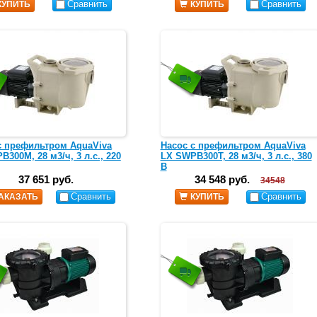
Сравнить
Сравнить
КУПИТЬ
КУПИТЬ
с префильтром AquaViva
Насос с префильтром AquaViva
300M, 28 м3/ч, 3 л.с., 220
LX SWPB300T, 28 м3/ч, 3 л.с., 380
В
37 651 руб.
34 548 руб.
34548
Сравнить
Сравнить
АКАЗАТЬ
КУПИТЬ