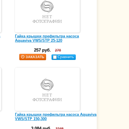
а
Гайка крышки префильтра насоса
Aquaviva VWS/STP 25-120
257 руб.
270
Сравнить
ЗАКАЗАТЬ
Гайка крышки префильтра насоса Aquaviva
VWS/STP 150-300
3 084 руб.
3246