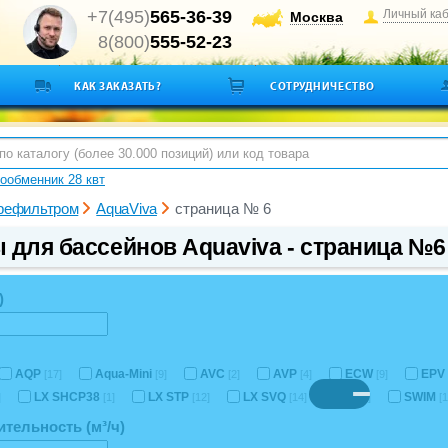
+7(495)
565-36-39
Личный ка
Москва
8(800)
555-52-23
КАК ЗАКАЗАТЬ?
СОТРУДНИЧЕСТВО
ообменник 28 квт
рефильтром
AquaViva
страница № 6
 для бассейнов Aquaviva - страница №6
)
AQP
Aqua-Mini
AVC
AVP
ECW
EPV
[17]
[9]
[2]
[4]
[9]
LX SHCP38
LX STP
LX SVQ
SP
SWIM
]
[1]
[12]
[14]
[9]
[1
тельность (м³/ч)