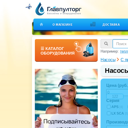
О МАГАЗИНЕ
ДОСТАВКА
☰ КАТАЛОГ
Например:
тепл
ОБОРУДОВАНИЯ
Насосы
С п
Насосы
Цена (руб.
Серия
APS
[4]
LX SCA
[5
Производи