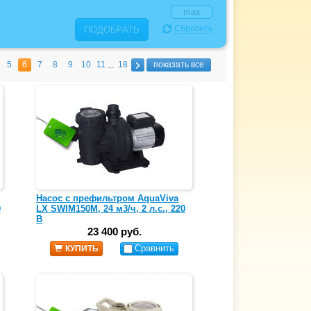
Сбросить
ПОДОБРАТЬ
5
6
7
8
9
10
11
18
показать все
...
Насос с префильтром AquaViva
0
LX SWIM150M, 24 м3/ч, 2 л.с., 220
В
23 400 руб.
Сравнить
КУПИТЬ