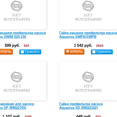
крышки префильтра насоса
Гайка крышки префильтра насос
va SWIM 025-150
Aquaviva SWPA/SWPB
599 руб.
1 542 руб.
631
1623
Сравнить
Сравнить
КУПИТЬ
КУПИТЬ
накидная для насоса
Гайка префильтра насоса
a SP (89022705)
Aquaviva SD (89022102)
1 107 руб.
448 руб.
1165
472