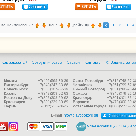
Сравнить
Сравнить
КУПИТЬ
КУПИТЬ
 по: наименованию
, цене
, рейтингу
1
2
3
4
Как заказать?
Сотрудничество
Статьи
Контакты
© Защита автор
Москва
+7(495)565-36-39
Санкт-Петербург
+7(812)748-27-3
Екатеринбург
+7(343)247-83-66
Челябинск
+7(351)799-57-8
Новосибирск
+7(383)207-57-39
Нижний Новгород
+7(831)280-95-6
Казань
+7(843)203-92-63
Самара
+7(846)379-21-1
Ростов-на-Дону
+7(863)303-29-62
Краснодар
+7(861)201-83-1
Красноярск
+7(391)229-80-69
Воронеж
+7(473)300-30-6
Пермь
+7(342)235-78-42
остальные города
8(800)5555-22-
E-mail
info@glavpooltorg.su
Отправить заяв
Член Ассоциации СПА, басс