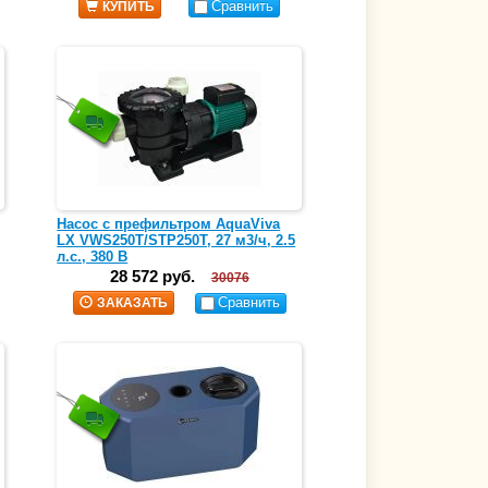
Сравнить
КУПИТЬ
Насос с префильтром AquaViva
LX VWS250T/STP250T, 27 м3/ч, 2.5
л.с., 380 В
28 572 руб.
30076
Сравнить
ЗАКАЗАТЬ