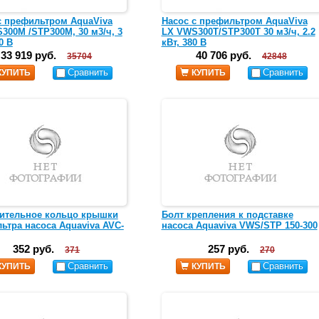
с префильтром AquaViva
Насос с префильтром AquaViva
300M /STP300M, 30 м3/ч, 3
LX VWS300T/STP300T 30 м3/ч, 2.2
20 В
кВт, 380 В
33 919 руб.
40 706 руб.
35704
42848
Сравнить
Сравнить
КУПИТЬ
КУПИТЬ
ительное кольцо крышки
Болт крепления к подставке
ьтра насоса Aquaviva AVC-
насоса Aquaviva VWS/STP 150-300
352 руб.
257 руб.
371
270
Сравнить
Сравнить
КУПИТЬ
КУПИТЬ