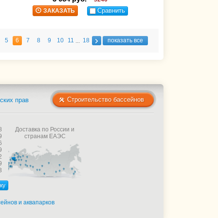
Сравнить
ЗАКАЗАТЬ
5
6
7
8
9
10
11
18
показать все
...
Строительство бассейнов
ских прав
8
Доставка по России и
9
странам ЕАЭС
6
9
2
9
3
ку
ейнов и аквапарков