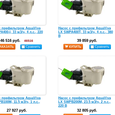
с префильтром AquaViva
Насос с префильтром AquaViva
400-I, 33 м3/ч, 4 л.с., 220
LX SWPA400T, 33 м3/ч, 4 л.с., 380
В
46 516 руб.
39 859 руб.
46516
Сравнить
Сравнить
АКАЗАТЬ
КУПИТЬ
с префильтром AquaViva
Насос с префильтром AquaViva
100M, 11.5 м3/ч, 1 л.с.,
LX SWPB200M, 23.5 м3/ч, 2 л.с.,
220 В
27 927 руб.
32 805 руб.