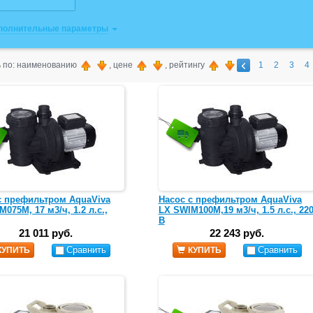
ополнительные параметры
 по: наименованию
, цене
, рейтингу
1
2
3
4
с префильтром AquaViva
Насос с префильтром AquaViva
075M, 17 м3/ч, 1.2 л.с.,
LX SWIM100M,19 м3/ч, 1.5 л.с., 22
В
21 011 руб.
22 243 руб.
Сравнить
Сравнить
КУПИТЬ
КУПИТЬ