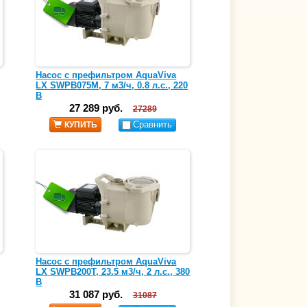
Насос с префильтром AquaViva
LX SWPB075M, 7 м3/ч, 0.8 л.с., 220
В
27 289 руб.
27289
Сравнить
КУПИТЬ
Насос с префильтром AquaViva
LX SWPB200T, 23.5 м3/ч, 2 л.с., 380
В
31 087 руб.
31087