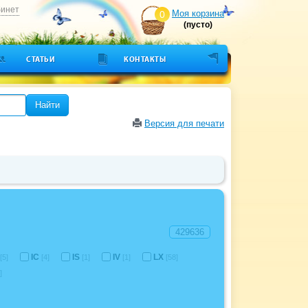
бинет
Моя корзина
0
(пусто)
СТАТЬИ
КОНТАКТЫ
Найти
Версия для печати
IC
IS
IV
LX
[5]
[4]
[1]
[1]
[58]
]