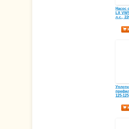
Насос 
LX VWS
л.с., 2
Уплотн
префил
125-125