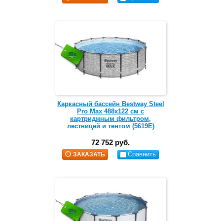
Каркасный бассейн Bestway Steel
Pro Max 488х122 см с
картриджным фильтром,
лестницей и тентом (5619E)
72 752 руб.
Сравнить
ЗАКАЗАТЬ