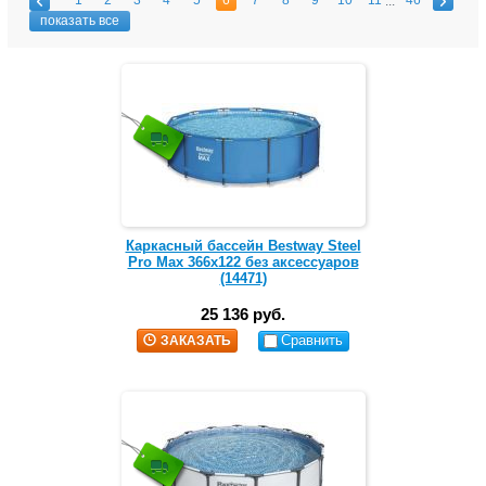
1
2
3
4
5
6
7
8
9
10
11
46
...
показать все
Каркасный бассейн Bestway Steel
Pro Max 366х122 без аксессуаров
(14471)
25 136 руб.
Сравнить
ЗАКАЗАТЬ