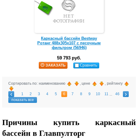
Каркасный бассейн Bestway
Ротанг 488х305х107 с песочным
фильтром (56946)
59 793 руб.
Сравнить
ЗАКАЗАТЬ
Сортировать по: наименованию
, цене
, рейтингу
1
2
3
4
5
6
7
8
9
10
11
46
...
показать все
Причины купить каркасный
бассейн в Главпулторг