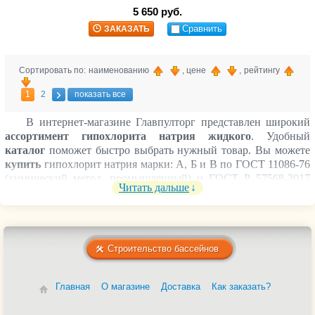
5 650 руб.
Сравнить
ЗАКАЗАТЬ
Сортировать по: наименованию
, цене
, рейтингу
1
2
показать все
В интернет-магазине Главпулторг представлен широкий
ассортимент гипохлорита натрия жидкого
. Удобный
каталог
поможет быстро выбрать нужный товар. Вы можете
купить
гипохлорит натрия
марки: А, Б и В по ГОСТ 11086-76
(химический метод, промышленный) и ГОСТ Р 57568-2017
Читать дальше
(электролитический метод, более чистый и стабильный)
по
выгодной
цене
с возможностью
заказать оптом
.
Обеспечиваем быструю и надежную
доставку
по всей России.
Закажите
прямо сейчас — качественный товар с гарантией!
Строительство бассейнов
Главная
О магазине
Доставка
Как заказать?