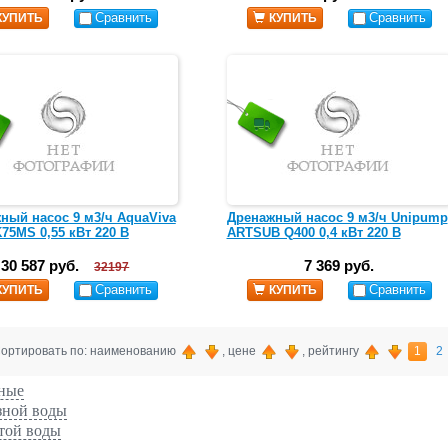
Сравнить
Сравнить
КУПИТЬ
КУПИТЬ
ный насос 9 м3/ч AquaViva
Дренажный насос 9 м3/ч Unipump
75MS 0,55 кВт 220 В
ARTSUB Q400 0,4 кВт 220 В
30 587 руб.
7 369 руб.
32197
Сравнить
Сравнить
КУПИТЬ
КУПИТЬ
ортировать по: наименованию
, цене
, рейтингу
1
2
ные
зной воды
той воды