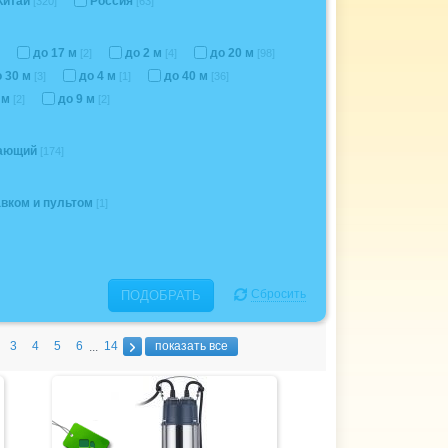
Китай
Россия
[320]
[63]
до 17 м
до 2 м
до 20 м
[2]
[4]
[98]
о 30 м
до 4 м
до 40 м
[3]
[1]
[36]
5 м
до 9 м
[2]
[2]
вающий
[174]
авком и пультом
[1]
Сбросить
ПОДОБРАТЬ
3
4
5
6
14
показать все
...