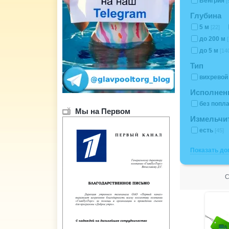
Венгрия
[
Глубина
5 м
[22]
до 200 м
до 5 м
[14
Тип
вихрево
Исполнен
без попл
Мы на Первом
Измельчи
есть
[45]
Показать д
С