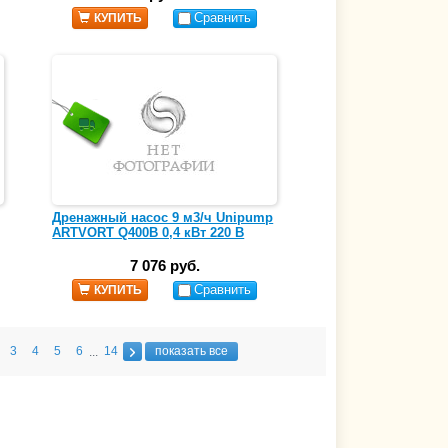
Сравнить
КУПИТЬ
Дренажный насос 9 м3/ч Unipump
ARTVORT Q400B 0,4 кВт 220 В
7 076 руб.
Сравнить
КУПИТЬ
3
4
5
6
14
показать все
...