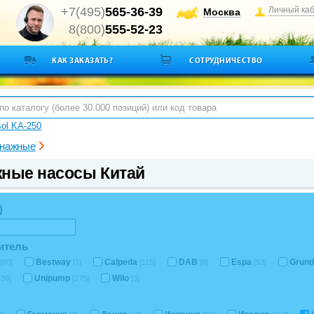
+7(495)
565-36-39
Личный ка
Москва
8(800)
555-52-23
КАК ЗАКАЗАТЬ?
СОТРУДНИЧЕСТВО
sol KA-250
нажные
ные насосы Китай
)
итель
Bestway
Calpeda
DAB
Espa
Grund
[60]
[1]
[115]
[8]
[53]
Unipump
Wilo
539]
[275]
[3]