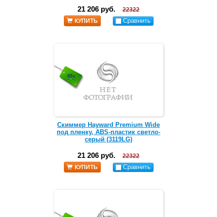
21 206 руб.
22322
Сравнить
КУПИТЬ
Скиммер Hayward Premium Wide
под пленку, ABS-пластик светло-
серый (3119LG)
21 206 руб.
22322
Сравнить
КУПИТЬ