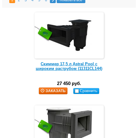
1
2
3
4
5
6
показать все
Скиммер 17,5 л Astral Pool с
широким раструбом (11311CL144)
27 450 руб.
Сравнить
ЗАКАЗАТЬ