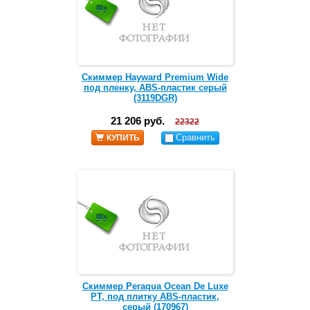
Скиммер Hayward Premium Wide
под пленку, ABS-пластик серый
(3119DGR)
21 206 руб.
22322
Сравнить
КУПИТЬ
Скиммер Peraqua Ocean De Luxe
PT, под плитку ABS-пластик,
серый (170967)