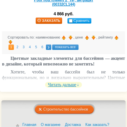
Pool под пленку 2" НР, антрацит
(00332CL144)
4 866 руб.
Сравнить
ЗАКАЗАТЬ
Сортировать по: наименованию
, цене
, рейтингу
1
2
3
4
5
6
показать все
Цветные закладные элементы для бассейнов — акцент
в дизайне, который невозможно не заметить!
Хотите, чтобы ваш бассейн был не только
функциональным, но и визуально выразительным? Цветные
закладные детали помогут создать гармоничный и стильный
Читать дальше
облик, идеально сочетающийся с отделкой из пленки или
мозаики любого оттенка.
В нашем ассортименте:
Строительство бассейнов
Скиммеры
Донные сливы
Водозаборы
Главная
О магазине
Доставка
Как заказать?