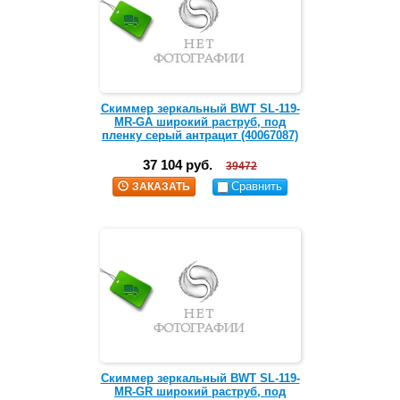
Скиммер зеркальный BWT SL-119-
MR-GA широкий раструб, под
пленку серый антрацит (40067087)
37 104 руб.
39472
Сравнить
ЗАКАЗАТЬ
Скиммер зеркальный BWT SL-119-
MR-GR широкий раструб, под