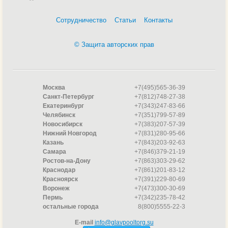
Форсунки
Доступные цвета:
Сотрудничество
Статьи
Контакты
Синий
Голубой
© Защита авторских прав
Серый
Тёмно-серый
Чёрный
Бежевый / песочный
Москва
+7(495)565-36-39
И, конечно, классический белый
Санкт-Петербург
+7(812)748-27-38
Екатеринбург
+7(343)247-83-66
Такие детали станут идеальным решением для
Челябинск
+7(351)799-57-89
дизайнерских бассейнов, придавая завершённость и
Новосибирск
+7(383)207-57-39
Нижний Новгород
+7(831)280-95-66
индивидуальность каждому проекту.
Казань
+7(843)203-92-63
Заказывайте онлайн — и воплотите идею без
Самара
+7(846)379-21-19
компромиссов между эстетикой и качеством!
Ростов-на-Дону
+7(863)303-29-62
Краснодар
+7(861)201-83-12
Красноярск
+7(391)229-80-69
Воронеж
+7(473)300-30-69
Пермь
+7(342)235-78-42
остальные города
8(800)5555-22-3
E-mail
info@glavpooltorg.su